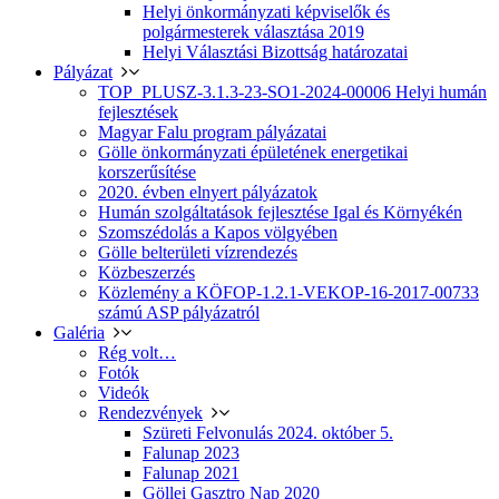
Helyi önkormányzati képviselők és
polgármesterek választása 2019
Helyi Választási Bizottság határozatai
Pályázat
TOP_PLUSZ-3.1.3-23-SO1-2024-00006 Helyi humán
fejlesztések
Magyar Falu program pályázatai
Gölle önkormányzati épületének energetikai
korszerűsítése
2020. évben elnyert pályázatok
Humán szolgáltatások fejlesztése Igal és Környékén
Szomszédolás a Kapos völgyében
Gölle belterületi vízrendezés
Közbeszerzés
Közlemény a KÖFOP-1.2.1-VEKOP-16-2017-00733
számú ASP pályázatról
Galéria
Rég volt…
Fotók
Videók
Rendezvények
Szüreti Felvonulás 2024. október 5.
Falunap 2023
Falunap 2021
Göllei Gasztro Nap 2020