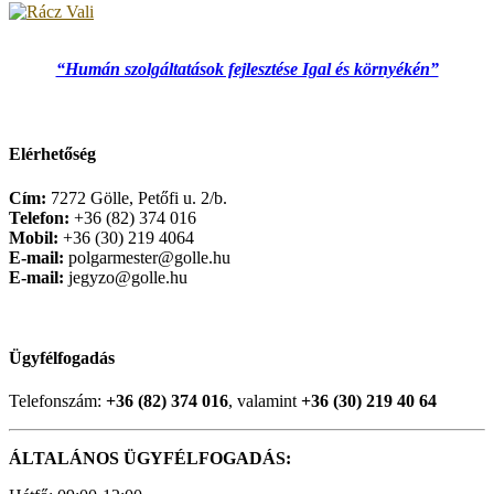
“Humán szolgáltatások fejlesztése Igal és környékén”
Elérhetőség
Cím:
7272 Gölle, Petőfi u. 2/b.
Telefon:
+36 (82) 374 016
Mobil:
+36 (30) 219 4064
E-mail:
polgarmester@golle.hu
E-mail:
jegyzo@golle.hu
Ügyfélfogadás
Telefonszám:
+36 (82) 374 016
, valamint
+36 (30) 219 40 64
ÁLTALÁNOS ÜGYFÉLFOGADÁS: