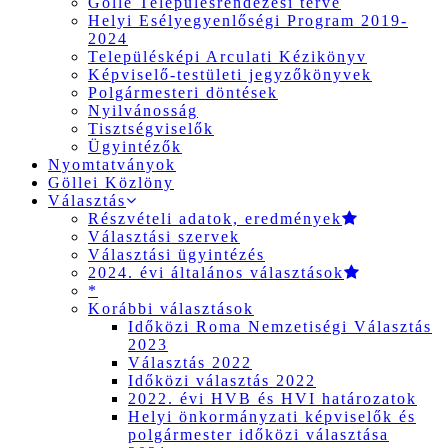
Gölle Településrendezési terve
Helyi Esélyegyenlőségi Program 2019-
2024
Településképi Arculati Kézikönyv
Képviselő-testületi jegyzőkönyvek
Polgármesteri döntések
Nyilvánosság
Tisztségviselők
Ügyintézők
Nyomtatványok
Göllei Közlöny
Választás
Részvételi adatok, eredmények
Választási szervek
Választási ügyintézés
2024. évi általános választások
*
Korábbi választások
Időközi Roma Nemzetiségi Választás
2023
Választás 2022
Időközi választás 2022
2022. évi HVB és HVI határozatok
Helyi önkormányzati képviselők és
polgármester időközi választása