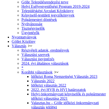
Gölle Településrendezési terve
Helyi Esélyegyenlőségi Program 2019-2024
Településképi Arculati Kézikönyv
Képviselő-testületi jegyzőkönyvek
Polgármesteri döntések
Nyilvánosság
Tisztségviselők
Ügyintézők
Nyomtatványok
Göllei Közlöny
Választás
Részvételi adatok, eredmények
Választási szervek
Választási ügyintézés
2024. évi általános választások
*
Korábbi választások
Időközi Roma Nemzetiségi Választás 2023
Választás 2022
Időközi választás 2022
2022. évi HVB és HVI határozatok
Helyi önkormányzati képviselők és polgármester
időközi választása 2021
Valasztas.hu – Gölle időközi önkormányzati
választás jelöltjei