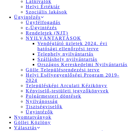
Látnivalók
Helyi Értéktár
Szociális lakások
Ügyintézés
Ügyfélfogadás
e-Ügyintézés
Rendeletek (NJT)
NYILVÁNTARTÁSOK
Vendéglátó üzletek 2024. évi
hatósági ellenőrzési terve
Telephely nyilvántartás
Szálláshely nyilvántartás
Országos Kereskedelmi Nyilvántartás
Gölle Településrendezési terve
Helyi Esélyegyenlőségi Program 2019-
2024
Településképi Arculati Kézikönyv
Képviselő-testületi jegyzőkönyvek
Polgármesteri döntések
Nyilvánosság
Tisztségviselők
Ügyintézők
Nyomtatványok
Göllei Közlöny
Választás