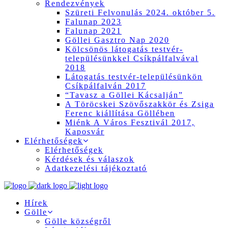
Rendezvények
Szüreti Felvonulás 2024. október 5.
Falunap 2023
Falunap 2021
Göllei Gasztro Nap 2020
Kölcsönös látogatás testvér-
településünkkel Csíkpálfalvával
2018
Látogatás testvér-településünkön
Csíkpálfalván 2017
“Tavasz a Göllei Kácsalján”
A Töröcskei Szövőszakkör és Zsiga
Ferenc kiállítása Göllében
Miénk A Város Fesztivál 2017,
Kaposvár
Elérhetőségek
Elérhetőségek
Kérdések és válaszok
Adatkezelési tájékoztató
Hírek
Gölle
Gölle községről