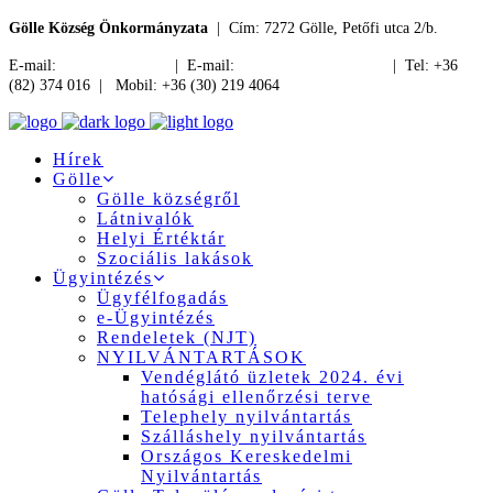
Gölle Község Önkormányzata
| Cím: 7272 Gölle, Petőfi utca 2/b.
E-mail:
jegyzo@golle.hu
| E-mail:
polgarmester@golle.hu
| Tel: +36
(82) 374 016 | Mobil: +36 (30) 219 4064
Hírek
Gölle
Gölle községről
Látnivalók
Helyi Értéktár
Szociális lakások
Ügyintézés
Ügyfélfogadás
e-Ügyintézés
Rendeletek (NJT)
NYILVÁNTARTÁSOK
Vendéglátó üzletek 2024. évi
hatósági ellenőrzési terve
Telephely nyilvántartás
Szálláshely nyilvántartás
Országos Kereskedelmi
Nyilvántartás