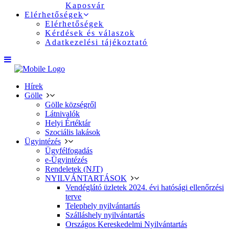
Kaposvár
Elérhetőségek
Elérhetőségek
Kérdések és válaszok
Adatkezelési tájékoztató
Hírek
Gölle
Gölle községről
Látnivalók
Helyi Értéktár
Szociális lakások
Ügyintézés
Ügyfélfogadás
e-Ügyintézés
Rendeletek (NJT)
NYILVÁNTARTÁSOK
Vendéglátó üzletek 2024. évi hatósági ellenőrzési
terve
Telephely nyilvántartás
Szálláshely nyilvántartás
Országos Kereskedelmi Nyilvántartás