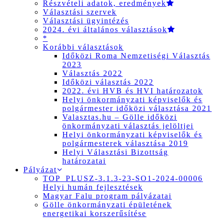
Részvételi adatok, eredmények
Választási szervek
Választási ügyintézés
2024. évi általános választások
*
Korábbi választások
Időközi Roma Nemzetiségi Választás
2023
Választás 2022
Időközi választás 2022
2022. évi HVB és HVI határozatok
Helyi önkormányzati képviselők és
polgármester időközi választása 2021
Valasztas.hu – Gölle időközi
önkormányzati választás jelöltjei
Helyi önkormányzati képviselők és
polgármesterek választása 2019
Helyi Választási Bizottság
határozatai
Pályázat
TOP_PLUSZ-3.1.3-23-SO1-2024-00006
Helyi humán fejlesztések
Magyar Falu program pályázatai
Gölle önkormányzati épületének
energetikai korszerűsítése