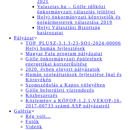
2021
Valasztas.hu – Gölle időközi
önkormányzati választás jelöltjei
Helyi önkormányzati képviselők és
polgármesterek választása 2019
Helyi Választási Bizottság
határozatai
Pályázat
TOP_PLUSZ-3.1.3-23-SO1-2024-00006
Helyi humán fejlesztések
Magyar Falu program pályázatai
Gölle önkormányzati épületének
energetikai korszerűsítése
2020. évben elnyert pályázatok
Humán szolgáltatások fejlesztése Igal és
Környékén
Szomszédolás a Kapos völgyében
Gölle belterületi vízrendezés
Közbeszerzés
Közlemény a KÖFOP-1.2.1-VEKOP-16-
2017-00733 számú ASP pályázatról
Galéria
Rég volt…
Fotók
Videók