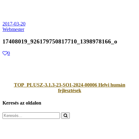
2017-03-20
Webmester
17408019_926179750817710_1398978166_o
0
TOP_PLUSZ-3.1.3-23-SO1-2024-00006 Helyi humán
fejlesztések
Keresés az oldalon
Search
for: