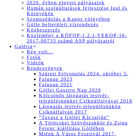
2020. évben elnyert pályázatok
Humán szolgáltatások fejlesztése Igal és
Környékén
Szomszédolás a Kapos völgyében
Gölle belterületi vízrendezés
Közbeszerzés
Közlemény a KÖFOP-1.2.1-VEKOP-16-
2017-00733 számú ASP pályázatról
Galéria
Rég volt…
Fotók
Videók
Rendezvények
Szüreti Felvonulás 2024. október 5.
Falunap 2023
Falunap 2021
Göllei Gasztro Nap 2020
Kölcsönös látogatás testvér-
településünkkel Csíkpálfalvával 2018
Látogatás testvér-településünkön
Csíkpálfalván 2017
“Tavasz a Göllei Kácsalján”
A Töröcskei Szövőszakkör és Zsiga
Ferenc kiállítása Göllében
Miénk A Város Fesztivál 2017,