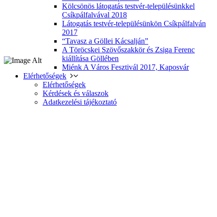
Kölcsönös látogatás testvér-településünkkel
Csíkpálfalvával 2018
Látogatás testvér-településünkön Csíkpálfalván
2017
“Tavasz a Göllei Kácsalján”
A Töröcskei Szövőszakkör és Zsiga Ferenc
kiállítása Göllében
Miénk A Város Fesztivál 2017, Kaposvár
Elérhetőségek
Elérhetőségek
Kérdések és válaszok
Adatkezelési tájékoztató