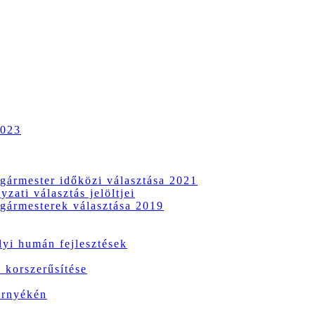
2023
gármester időközi választása 2021
zati választás jelöltjei
gármesterek választása 2019
i humán fejlesztések
 korszerűsítése
örnyékén