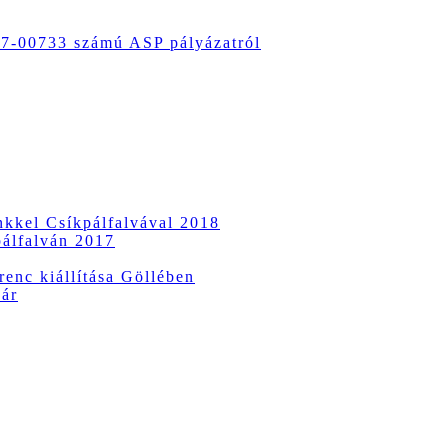
-00733 számú ASP pályázatról
ünkkel Csíkpálfalvával 2018
pálfalván 2017
enc kiállítása Göllében
vár