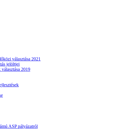
dőközi választása 2021
s jelöltjei
 választása 2019
lesztések
se
mú ASP pályázatról