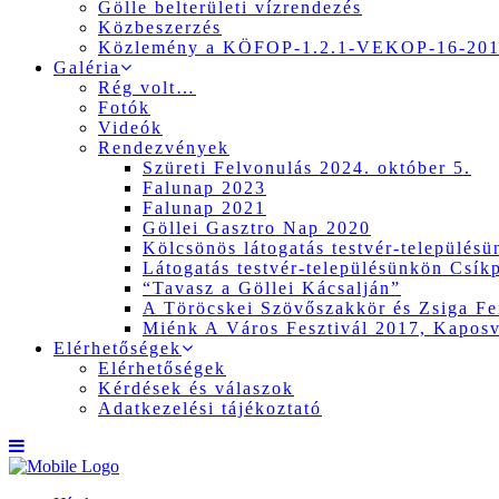
Gölle belterületi vízrendezés
Közbeszerzés
Közlemény a KÖFOP-1.2.1-VEKOP-16-2017
Galéria
Rég volt…
Fotók
Videók
Rendezvények
Szüreti Felvonulás 2024. október 5.
Falunap 2023
Falunap 2021
Göllei Gasztro Nap 2020
Kölcsönös látogatás testvér-település
Látogatás testvér-településünkön Csík
“Tavasz a Göllei Kácsalján”
A Töröcskei Szövőszakkör és Zsiga Fer
Miénk A Város Fesztivál 2017, Kapos
Elérhetőségek
Elérhetőségek
Kérdések és válaszok
Adatkezelési tájékoztató