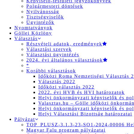
Képviselő-testületi jegyzőkönyvek
Polgármesteri döntések
Nyilvánosság
Tisztségviselők
Ügyintézők
Nyomtatványok
Göllei Közlöny
Választás
Részvételi adatok, eredmények
Választási szervek
Választási ügyintézés
2024. évi általános választások
*
Korábbi választások
Időközi Roma Nemzetiségi Választás 
Választás 2022
Időközi választás 2022
2022. évi HVB és HVI határozatok
Helyi önkormányzati képviselők és pol
Valasztas.hu – Gölle időközi önkormány
Helyi önkormányzati képviselők és pol
Helyi Választási Bizottság határozatai
Pályázat
TOP_PLUSZ-3.1.3-23-SO1-2024-00006 Hely
Magyar Falu program pályázatai