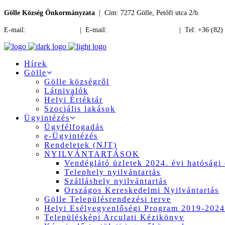
Gölle Község Önkormányzata
| Cím: 7272 Gölle, Petőfi utca 2/b.
E-mail:
jegyzo@golle.hu
| E-mail:
polgarmester@golle.hu
| Tel: +36 (82)
Hírek
Gölle
Gölle községről
Látnivalók
Helyi Értéktár
Szociális lakások
Ügyintézés
Ügyfélfogadás
e-Ügyintézés
Rendeletek (NJT)
NYILVÁNTARTÁSOK
Vendéglátó üzletek 2024. évi hatósági 
Telephely nyilvántartás
Szálláshely nyilvántartás
Országos Kereskedelmi Nyilvántartás
Gölle Településrendezési terve
Helyi Esélyegyenlőségi Program 2019-2024
Településképi Arculati Kézikönyv