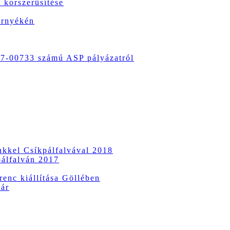
 korszerűsítése
örnyékén
-00733 számú ASP pályázatról
ünkkel Csíkpálfalvával 2018
pálfalván 2017
enc kiállítása Göllében
vár