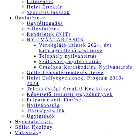
Látnivalók
Helyi Értéktár
Szociális lakások
Ügyintézés
Ügyfélfogadás
e-Ügyintézés
Rendeletek (NJT)
NYILVÁNTARTÁSOK
Vendéglátó üzletek 2024. évi
hatósági ellenőrzési terve
Telephely nyilvántartás
Szálláshely nyilvántartás
Országos Kereskedelmi Nyilvántartás
Gölle Településrendezési terve
Helyi Esélyegyenlőségi Program 2019-
2024
Településképi Arculati Kézikönyv
Képviselő-testületi jegyzőkönyvek
Polgármesteri döntések
Nyilvánosság
Tisztségviselők
Ügyintézők
Nyomtatványok
Göllei Közlöny
Választás