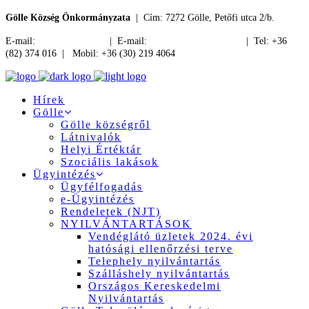
Gölle Község Önkormányzata
| Cím: 7272 Gölle, Petőfi utca 2/b.
E-mail:
jegyzo@golle.hu
| E-mail:
polgarmester@golle.hu
| Tel: +36
(82) 374 016 | Mobil: +36 (30) 219 4064
Hírek
Gölle
Gölle községről
Látnivalók
Helyi Értéktár
Szociális lakások
Ügyintézés
Ügyfélfogadás
e-Ügyintézés
Rendeletek (NJT)
NYILVÁNTARTÁSOK
Vendéglátó üzletek 2024. évi
hatósági ellenőrzési terve
Telephely nyilvántartás
Szálláshely nyilvántartás
Országos Kereskedelmi
Nyilvántartás