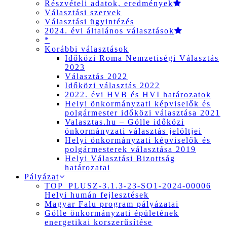
Részvételi adatok, eredmények
Választási szervek
Választási ügyintézés
2024. évi általános választások
*
Korábbi választások
Időközi Roma Nemzetiségi Választás
2023
Választás 2022
Időközi választás 2022
2022. évi HVB és HVI határozatok
Helyi önkormányzati képviselők és
polgármester időközi választása 2021
Valasztas.hu – Gölle időközi
önkormányzati választás jelöltjei
Helyi önkormányzati képviselők és
polgármesterek választása 2019
Helyi Választási Bizottság
határozatai
Pályázat
TOP_PLUSZ-3.1.3-23-SO1-2024-00006
Helyi humán fejlesztések
Magyar Falu program pályázatai
Gölle önkormányzati épületének
energetikai korszerűsítése