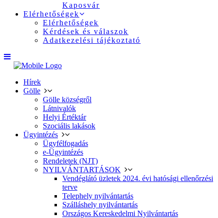
Kaposvár
Elérhetőségek
Elérhetőségek
Kérdések és válaszok
Adatkezelési tájékoztató
Hírek
Gölle
Gölle községről
Látnivalók
Helyi Értéktár
Szociális lakások
Ügyintézés
Ügyfélfogadás
e-Ügyintézés
Rendeletek (NJT)
NYILVÁNTARTÁSOK
Vendéglátó üzletek 2024. évi hatósági ellenőrzési
terve
Telephely nyilvántartás
Szálláshely nyilvántartás
Országos Kereskedelmi Nyilvántartás