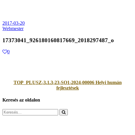
2017-03-20
Webmester
17373041_926180160817669_2018297487_o
0
TOP_PLUSZ-3.1.3-23-SO1-2024-00006 Helyi humán
fejlesztések
Keresés az oldalon
Search
for: