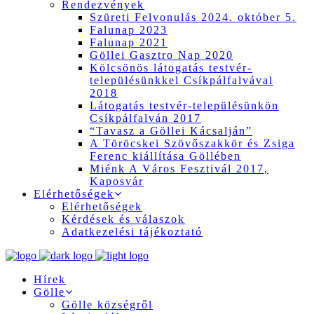
Rendezvények
Szüreti Felvonulás 2024. október 5.
Falunap 2023
Falunap 2021
Göllei Gasztro Nap 2020
Kölcsönös látogatás testvér-
településünkkel Csíkpálfalvával
2018
Látogatás testvér-településünkön
Csíkpálfalván 2017
“Tavasz a Göllei Kácsalján”
A Töröcskei Szövőszakkör és Zsiga
Ferenc kiállítása Göllében
Miénk A Város Fesztivál 2017,
Kaposvár
Elérhetőségek
Elérhetőségek
Kérdések és válaszok
Adatkezelési tájékoztató
Hírek
Gölle
Gölle községről