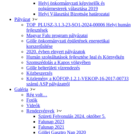
Helyi önkormányzati képviselők és
polgármesterek választása 2019
Helyi Választási Bizottság határozatai
Pályázat
TOP_PLUSZ-3.1.3-23-SO1-2024-00006 Helyi humán
fejlesztések
Magyar Falu program pályázatai
Gölle önkormányzati épületének energetikai
korszerűsítése
2020. évben elnyert pályázatok
Humán szolgáltatások fejlesztése Igal és Környékén
Szomszédolás a Kapos völgyében
Gölle belterületi vízrendezés
Közbeszerzés
Közlemény a KÖFOP-1.2.1-VEKOP-16-2017-00733
számú ASP pályázatról
Galéria
Rég volt…
Fotók
Videók
Rendezvények
Szüreti Felvonulás 2024. október 5.
Falunap 2023
Falunap 2021
Göllei Gasztro Nap 2020