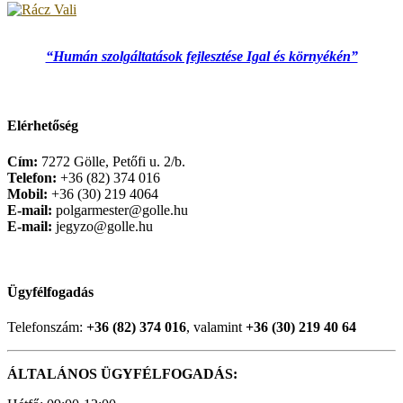
“Humán szolgáltatások fejlesztése Igal és környékén”
Elérhetőség
Cím:
7272 Gölle, Petőfi u. 2/b.
Telefon:
+36 (82) 374 016
Mobil:
+36 (30) 219 4064
E-mail:
polgarmester@golle.hu
E-mail:
jegyzo@golle.hu
Ügyfélfogadás
Telefonszám:
+36 (82) 374 016
, valamint
+36 (30) 219 40 64
ÁLTALÁNOS ÜGYFÉLFOGADÁS: