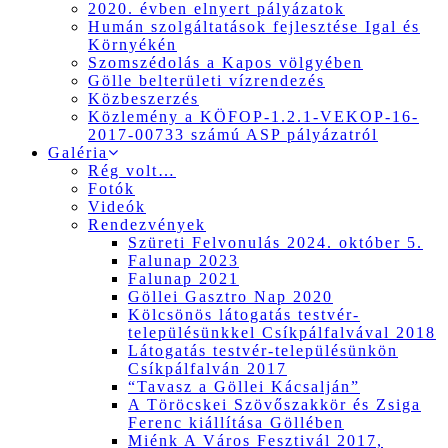
2020. évben elnyert pályázatok
Humán szolgáltatások fejlesztése Igal és
Környékén
Szomszédolás a Kapos völgyében
Gölle belterületi vízrendezés
Közbeszerzés
Közlemény a KÖFOP-1.2.1-VEKOP-16-
2017-00733 számú ASP pályázatról
Galéria
Rég volt…
Fotók
Videók
Rendezvények
Szüreti Felvonulás 2024. október 5.
Falunap 2023
Falunap 2021
Göllei Gasztro Nap 2020
Kölcsönös látogatás testvér-
településünkkel Csíkpálfalvával 2018
Látogatás testvér-településünkön
Csíkpálfalván 2017
“Tavasz a Göllei Kácsalján”
A Töröcskei Szövőszakkör és Zsiga
Ferenc kiállítása Göllében
Miénk A Város Fesztivál 2017,