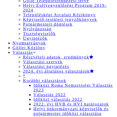
Gölle Településrendezési terve
Helyi Esélyegyenlőségi Program 2019-
2024
Településképi Arculati Kézikönyv
Képviselő-testületi jegyzőkönyvek
Polgármesteri döntések
Nyilvánosság
Tisztségviselők
Ügyintézők
Nyomtatványok
Göllei Közlöny
Választás
Részvételi adatok, eredmények
Választási szervek
Választási ügyintézés
2024. évi általános választások
*
Korábbi választások
Időközi Roma Nemzetiségi Választás
2023
Választás 2022
Időközi választás 2022
2022. évi HVB és HVI határozatok
Helyi önkormányzati képviselők és
polgármester időközi választása