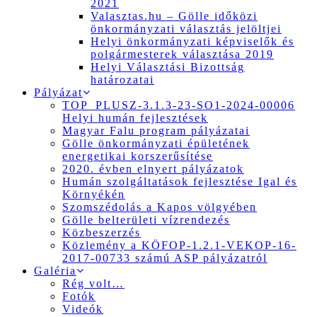
2021
Valasztas.hu – Gölle időközi
önkormányzati választás jelöltjei
Helyi önkormányzati képviselők és
polgármesterek választása 2019
Helyi Választási Bizottság
határozatai
Pályázat
TOP_PLUSZ-3.1.3-23-SO1-2024-00006
Helyi humán fejlesztések
Magyar Falu program pályázatai
Gölle önkormányzati épületének
energetikai korszerűsítése
2020. évben elnyert pályázatok
Humán szolgáltatások fejlesztése Igal és
Környékén
Szomszédolás a Kapos völgyében
Gölle belterületi vízrendezés
Közbeszerzés
Közlemény a KÖFOP-1.2.1-VEKOP-16-
2017-00733 számú ASP pályázatról
Galéria
Rég volt…
Fotók
Videók