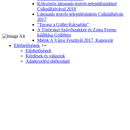
Kölcsönös látogatás testvér-településünkkel
Csíkpálfalvával 2018
Látogatás testvér-településünkön Csíkpálfalván
2017
“Tavasz a Göllei Kácsalján”
A Töröcskei Szövőszakkör és Zsiga Ferenc
kiállítása Göllében
Miénk A Város Fesztivál 2017, Kaposvár
Elérhetőségek
Elérhetőségek
Kérdések és válaszok
Adatkezelési tájékoztató