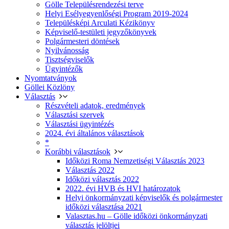
Gölle Településrendezési terve
Helyi Esélyegyenlőségi Program 2019-2024
Településképi Arculati Kézikönyv
Képviselő-testületi jegyzőkönyvek
Polgármesteri döntések
Nyilvánosság
Tisztségviselők
Ügyintézők
Nyomtatványok
Göllei Közlöny
Választás
Részvételi adatok, eredmények
Választási szervek
Választási ügyintézés
2024. évi általános választások
*
Korábbi választások
Időközi Roma Nemzetiségi Választás 2023
Választás 2022
Időközi választás 2022
2022. évi HVB és HVI határozatok
Helyi önkormányzati képviselők és polgármester
időközi választása 2021
Valasztas.hu – Gölle időközi önkormányzati
választás jelöltjei