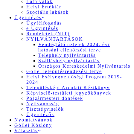
Látnivalók
Helyi Értéktár
Szociális lakások
Ügyintézés
Ügyfélfogadás
e-Ügyintézés
Rendeletek (NJT)
NYILVÁNTARTÁSOK
Vendéglátó üzletek 2024. évi
hatósági ellenőrzési terve
Telephely nyilvántartás
Szálláshely nyilvántartás
Országos Kereskedelmi Nyilvántartás
Gölle Településrendezési terve
Helyi Esélyegyenlőségi Program 2019-
2024
Településképi Arculati Kézikönyv
Képviselő-testületi jegyzőkönyvek
Polgármesteri döntések
Nyilvánosság
Tisztségviselők
Ügyintézők
Nyomtatványok
Göllei Közlöny
Választás