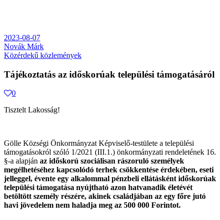
2023-08-07
Novák Márk
Közérdekű közlemények
Tájékoztatás az időskorúak települési támogatásáról
0
Tisztelt Lakosság!
Gölle Községi Önkormányzat Képviselő-testülete a települési
támogatásokról szóló 1/2021 (III.1.) önkormányzati rendeletének 16.
§-a alapján
az időskorú szociálisan rászoruló személyek
megélhetéséhez kapcsolódó terhek csökkentése érdekében, eseti
jelleggel, évente egy alkalommal pénzbeli ellátásként időskorúak
települési támogatása nyújtható azon hatvanadik életévét
betöltött személy részére, akinek családjában az egy főre jutó
havi jövedelem nem haladja meg az 500 000 Forintot.