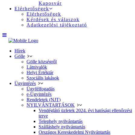
Kaposvár
Elérhetőségek
Elérhetőségek
Kérdések és válaszok
Adatkezelési tájékoztató
Hírek
Gölle
Gölle községről
Látnivalók
Helyi Értéktár
Szociális lakások
Ügyintézés
Ügyfélfogadás
e-Ügyintézés
Rendeletek (NJT)
NYILVÁNTARTÁSOK
Vendéglátó üzletek 2024. évi hatósági ellenőrzési
terve
Telephely nyilvántartás
Szálláshely nyilvántartás
Országos Kereskedelmi Nyilvántartás