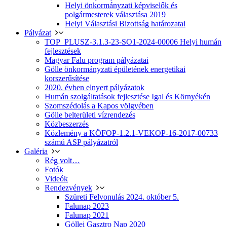
Helyi önkormányzati képviselők és
polgármesterek választása 2019
Helyi Választási Bizottság határozatai
Pályázat
TOP_PLUSZ-3.1.3-23-SO1-2024-00006 Helyi humán
fejlesztések
Magyar Falu program pályázatai
Gölle önkormányzati épületének energetikai
korszerűsítése
2020. évben elnyert pályázatok
Humán szolgáltatások fejlesztése Igal és Környékén
Szomszédolás a Kapos völgyében
Gölle belterületi vízrendezés
Közbeszerzés
Közlemény a KÖFOP-1.2.1-VEKOP-16-2017-00733
számú ASP pályázatról
Galéria
Rég volt…
Fotók
Videók
Rendezvények
Szüreti Felvonulás 2024. október 5.
Falunap 2023
Falunap 2021
Göllei Gasztro Nap 2020