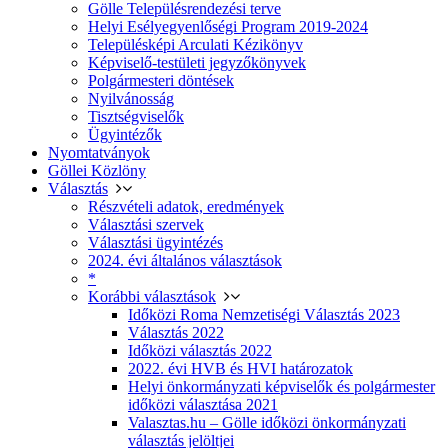
Gölle Településrendezési terve
Helyi Esélyegyenlőségi Program 2019-2024
Településképi Arculati Kézikönyv
Képviselő-testületi jegyzőkönyvek
Polgármesteri döntések
Nyilvánosság
Tisztségviselők
Ügyintézők
Nyomtatványok
Göllei Közlöny
Választás
Részvételi adatok, eredmények
Választási szervek
Választási ügyintézés
2024. évi általános választások
*
Korábbi választások
Időközi Roma Nemzetiségi Választás 2023
Választás 2022
Időközi választás 2022
2022. évi HVB és HVI határozatok
Helyi önkormányzati képviselők és polgármester
időközi választása 2021
Valasztas.hu – Gölle időközi önkormányzati
választás jelöltjei