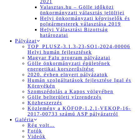
2021
Valasztas.hu – Gölle időközi
önkormányzati választás jelöltjei
Helyi önkormányzati képviselők és
polgármesterek választása 2019
Helyi Választási Bizottság
határozatai
Pályázat
TOP_PLUSZ-3.1.3-23-SO1-2024-00006
Helyi humán fejlesztések
Magyar Falu program pályázatai
Gölle önkormányzati épületének
energetikai korszerűsítése
2020. évben elnyert pályázatok
Humán szolgáltatások fejlesztése Igal és
Környékén
Szomszédolás a Kapos völgyében
Gölle belterületi vízrendezés
Közbeszerzés
Közlemény a KÖFOP-1.2.1-VEKOP-16-
2017-00733 számú ASP pályázatról
Galéria
Rég volt…
Fotók
Videók