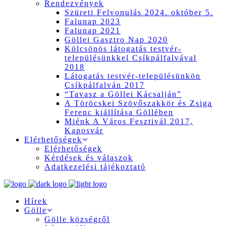
Rendezvények
Szüreti Felvonulás 2024. október 5.
Falunap 2023
Falunap 2021
Göllei Gasztro Nap 2020
Kölcsönös látogatás testvér-
településünkkel Csíkpálfalvával
2018
Látogatás testvér-településünkön
Csíkpálfalván 2017
“Tavasz a Göllei Kácsalján”
A Töröcskei Szövőszakkör és Zsiga
Ferenc kiállítása Göllében
Miénk A Város Fesztivál 2017,
Kaposvár
Elérhetőségek
Elérhetőségek
Kérdések és válaszok
Adatkezelési tájékoztató
Hírek
Gölle
Gölle községről