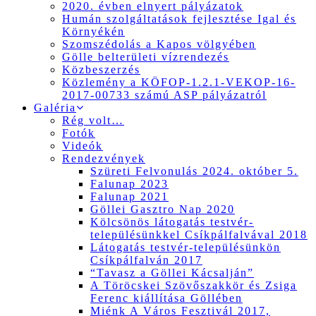
2020. évben elnyert pályázatok
Humán szolgáltatások fejlesztése Igal és
Környékén
Szomszédolás a Kapos völgyében
Gölle belterületi vízrendezés
Közbeszerzés
Közlemény a KÖFOP-1.2.1-VEKOP-16-
2017-00733 számú ASP pályázatról
Galéria
Rég volt…
Fotók
Videók
Rendezvények
Szüreti Felvonulás 2024. október 5.
Falunap 2023
Falunap 2021
Göllei Gasztro Nap 2020
Kölcsönös látogatás testvér-
településünkkel Csíkpálfalvával 2018
Látogatás testvér-településünkön
Csíkpálfalván 2017
“Tavasz a Göllei Kácsalján”
A Töröcskei Szövőszakkör és Zsiga
Ferenc kiállítása Göllében
Miénk A Város Fesztivál 2017,