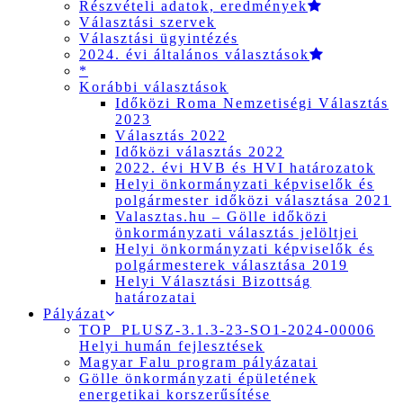
Részvételi adatok, eredmények
Választási szervek
Választási ügyintézés
2024. évi általános választások
*
Korábbi választások
Időközi Roma Nemzetiségi Választás
2023
Választás 2022
Időközi választás 2022
2022. évi HVB és HVI határozatok
Helyi önkormányzati képviselők és
polgármester időközi választása 2021
Valasztas.hu – Gölle időközi
önkormányzati választás jelöltjei
Helyi önkormányzati képviselők és
polgármesterek választása 2019
Helyi Választási Bizottság
határozatai
Pályázat
TOP_PLUSZ-3.1.3-23-SO1-2024-00006
Helyi humán fejlesztések
Magyar Falu program pályázatai
Gölle önkormányzati épületének
energetikai korszerűsítése