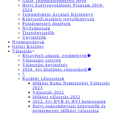
Gölle Településrendezési terve
Helyi Esélyegyenlőségi Program 2019-
2024
Településképi Arculati Kézikönyv
Képviselő-testületi jegyzőkönyvek
Polgármesteri döntések
Nyilvánosság
Tisztségviselők
Ügyintézők
Nyomtatványok
Göllei Közlöny
Választás
Részvételi adatok, eredmények
Választási szervek
Választási ügyintézés
2024. évi általános választások
*
Korábbi választások
Időközi Roma Nemzetiségi Választás
2023
Választás 2022
Időközi választás 2022
2022. évi HVB és HVI határozatok
Helyi önkormányzati képviselők és
polgármester időközi választása