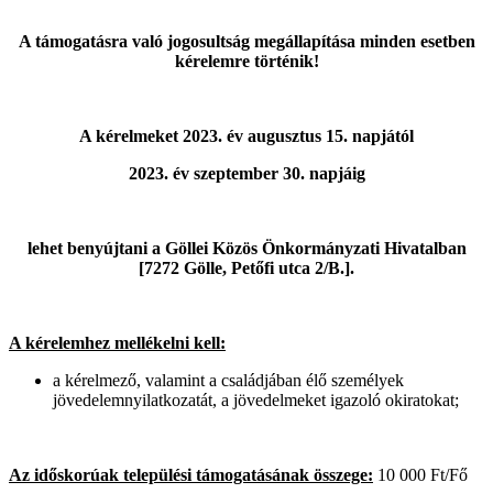
A támogatásra való jogosultság megállapítása minden esetben
kérelemre történik!
A kérelmeket 2023. év augusztus 15. napjától
2023. év szeptember 30. napjáig
lehet benyújtani a Göllei Közös Önkormányzati Hivatalban
[7272 Gölle, Petőfi utca 2/B.].
A kérelemhez mellékelni kell:
a kérelmező, valamint a családjában élő személyek
jövedelemnyilatkozatát, a jövedelmeket igazoló okiratokat;
Az időskorúak települési támogatásának összege:
10 000 Ft/Fő