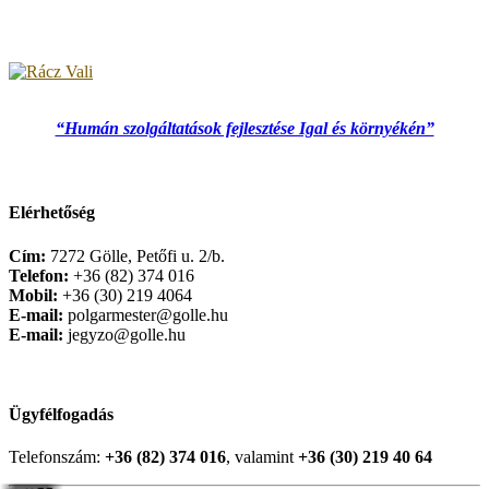
“Humán szolgáltatások fejlesztése Igal és környékén”
Elérhetőség
Cím:
7272 Gölle, Petőfi u. 2/b.
Telefon:
+36 (82) 374 016
Mobil:
+36 (30) 219 4064
E-mail:
polgarmester@golle.hu
E-mail:
jegyzo@golle.hu
Ügyfélfogadás
Telefonszám:
+36 (82) 374 016
, valamint
+36 (30) 219 40 64