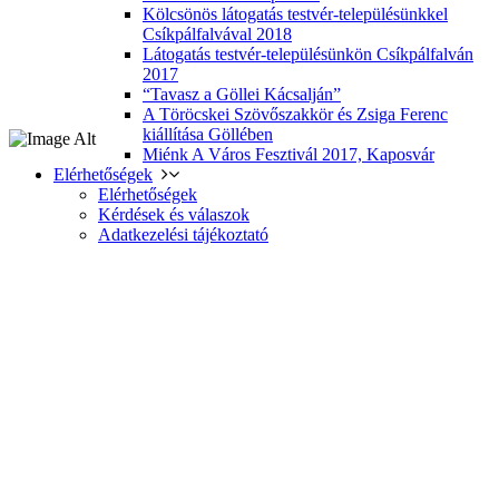
Kölcsönös látogatás testvér-településünkkel
Csíkpálfalvával 2018
Látogatás testvér-településünkön Csíkpálfalván
2017
“Tavasz a Göllei Kácsalján”
A Töröcskei Szövőszakkör és Zsiga Ferenc
kiállítása Göllében
Miénk A Város Fesztivál 2017, Kaposvár
Elérhetőségek
Elérhetőségek
Kérdések és válaszok
Adatkezelési tájékoztató