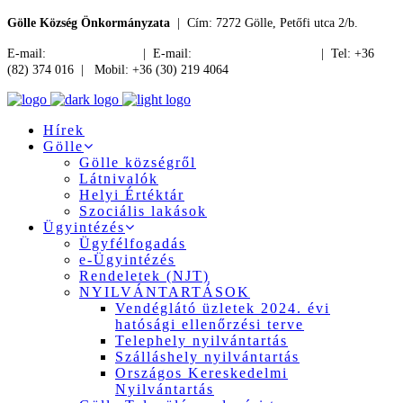
Gölle Község Önkormányzata
| Cím: 7272 Gölle, Petőfi utca 2/b.
E-mail:
jegyzo@golle.hu
| E-mail:
polgarmester@golle.hu
| Tel: +36
(82) 374 016 | Mobil: +36 (30) 219 4064
Hírek
Gölle
Gölle községről
Látnivalók
Helyi Értéktár
Szociális lakások
Ügyintézés
Ügyfélfogadás
e-Ügyintézés
Rendeletek (NJT)
NYILVÁNTARTÁSOK
Vendéglátó üzletek 2024. évi
hatósági ellenőrzési terve
Telephely nyilvántartás
Szálláshely nyilvántartás
Országos Kereskedelmi
Nyilvántartás