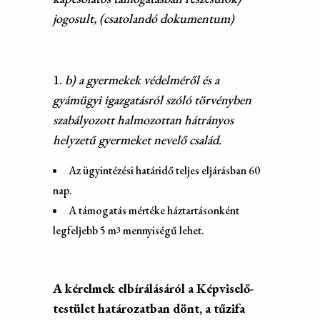
jogosult, (csatolandó dokumentum)
b) a gyermekek védelméről és a
gyámügyi igazgatásról szóló törvényben
szabályozott halmozottan hátrányos
helyzetű gyermeket nevelő család.
Az ügyintézési határidő teljes eljárásban 60
nap.
A támogatás mértéke háztartásonként
legfeljebb 5 m
mennyiségű lehet.
3
A kérelmek elbírálásáról a Képviselő-
testület határozatban dönt, a tűzifa