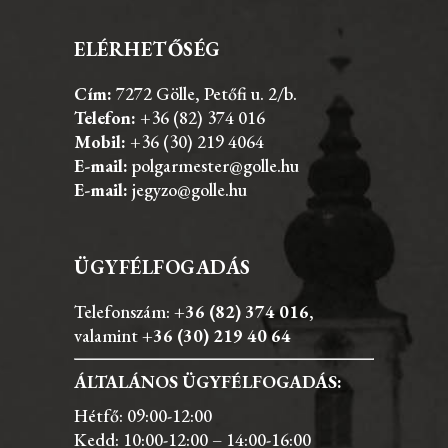
ELÉRHETŐSÉG
Cím:
7272 Gölle, Petőfi u. 2/b.
Telefon:
+36 (82) 374 016
Mobil:
+36 (30) 219 4064
E-mail:
polgarmester@golle.hu
E-mail:
jegyzo@golle.hu
ÜGYFÉLFOGADÁS
Telefonszám:
+36 (82) 374 016
,
valamint
+36 (30) 219 40 64
ÁLTALÁNOS ÜGYFÉLFOGADÁS:
Hétfő: 09:00-12:00
Kedd: 10:00-12:00 – 14:00-16:00