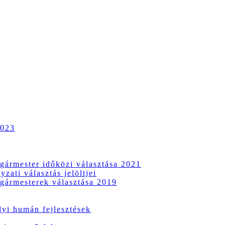
2023
gármester időközi választása 2021
zati választás jelöltjei
gármesterek választása 2019
i humán fejlesztések