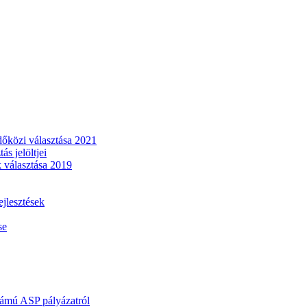
dőközi választása 2021
s jelöltjei
 választása 2019
lesztések
se
mú ASP pályázatról