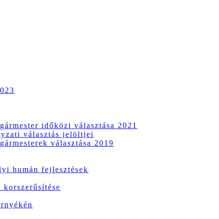
2023
gármester időközi választása 2021
zati választás jelöltjei
gármesterek választása 2019
i humán fejlesztések
 korszerűsítése
örnyékén