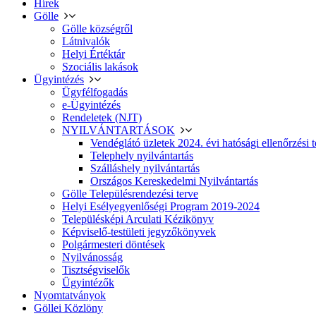
Hírek
Gölle
Gölle községről
Látnivalók
Helyi Értéktár
Szociális lakások
Ügyintézés
Ügyfélfogadás
e-Ügyintézés
Rendeletek (NJT)
NYILVÁNTARTÁSOK
Vendéglátó üzletek 2024. évi hatósági ellenőrzési t
Telephely nyilvántartás
Szálláshely nyilvántartás
Országos Kereskedelmi Nyilvántartás
Gölle Településrendezési terve
Helyi Esélyegyenlőségi Program 2019-2024
Településképi Arculati Kézikönyv
Képviselő-testületi jegyzőkönyvek
Polgármesteri döntések
Nyilvánosság
Tisztségviselők
Ügyintézők
Nyomtatványok
Göllei Közlöny