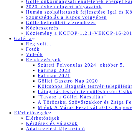
Gölle önkormányzati épületének energetikai
2020. évben elnyert pályázatok
Humán szolgáltatások fejlesztése Igal és K
Szomszédolás a Kapos völgyében
Gölle belterületi vízrendezés
Közbeszerzés
Közlemény a KÖFOP-1.2.1-VEKOP-16-2017
Galéria
Rég volt…
Fotók
Videók
Rendezvények
Szüreti Felvonulás 2024. október 5.
Falunap 2023
Falunap 2021
Göllei Gasztro Nap 2020
Kölcsönös látogatás testvér-település
Látogatás testvér-településünkön Csík
“Tavasz a Göllei Kácsalján”
A Töröcskei Szövőszakkör és Zsiga Fer
Miénk A Város Fesztivál 2017, Kapos
Elérhetőségek
Elérhetőségek
Kérdések és válaszok
Adatkezelési tájékoztató