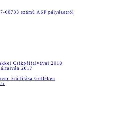
-00733 számú ASP pályázatról
ünkkel Csíkpálfalvával 2018
pálfalván 2017
enc kiállítása Göllében
vár