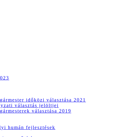
2023
gármester időközi választása 2021
zati választás jelöltjei
gármesterek választása 2019
i humán fejlesztések