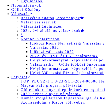
Ügyintézők
Nyomtatványok
Göllei Közlöny
Választás
Részvételi adatok, eredmények
Választási szervek
Választási ügyintézés
2024. évi általános választások
*
Korábbi választások
Időközi Roma Nemzetiségi Választás 
Választás 2022
Időközi választás 2022
2022. évi HVB és HVI határozatok
Helyi önkormányzati képviselők és pol
Valasztas.hu – Gölle időközi önkormány
Helyi önkormányzati képviselők és pol
Helyi Választási Bizottság határozatai
Pályázat
TOP_PLUSZ-3.1.3-23-SO1-2024-00006 Hely
Magyar Falu program pályázatai
Gölle önkormányzati épületének energetikai
2020. évben elnyert pályázatok
Humán szolgáltatások fejlesztése Igal és K
Szomszédolás a Kapos völgyében