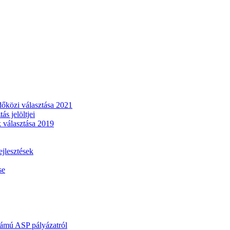
dőközi választása 2021
s jelöltjei
 választása 2019
lesztések
se
mú ASP pályázatról