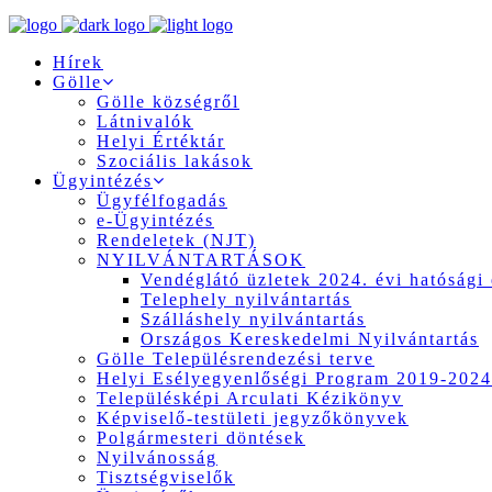
Hírek
Gölle
Gölle községről
Látnivalók
Helyi Értéktár
Szociális lakások
Ügyintézés
Ügyfélfogadás
e-Ügyintézés
Rendeletek (NJT)
NYILVÁNTARTÁSOK
Vendéglátó üzletek 2024. évi hatósági 
Telephely nyilvántartás
Szálláshely nyilvántartás
Országos Kereskedelmi Nyilvántartás
Gölle Településrendezési terve
Helyi Esélyegyenlőségi Program 2019-2024
Településképi Arculati Kézikönyv
Képviselő-testületi jegyzőkönyvek
Polgármesteri döntések
Nyilvánosság
Tisztségviselők