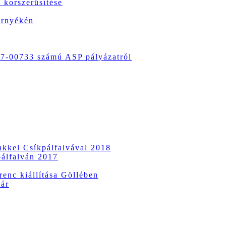
 korszerűsítése
örnyékén
-00733 számú ASP pályázatról
ünkkel Csíkpálfalvával 2018
pálfalván 2017
enc kiállítása Göllében
vár