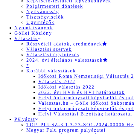
Képviselő-testületi jegyzőkönyvek
Polgármesteri döntések
Nyilvánosság
Tisztségviselők
Ügyintézők
Nyomtatványok
Göllei Közlöny
Választás
Részvételi adatok, eredmények
Választási szervek
Választási ügyintézés
2024. évi általános választások
*
Korábbi választások
Időközi Roma Nemzetiségi Választás 
Választás 2022
Időközi választás 2022
2022. évi HVB és HVI határozatok
Helyi önkormányzati képviselők és pol
Valasztas.hu – Gölle időközi önkormány
Helyi önkormányzati képviselők és pol
Helyi Választási Bizottság határozatai
Pályázat
TOP_PLUSZ-3.1.3-23-SO1-2024-00006 Hely
Magyar Falu program pályázatai