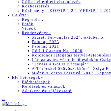
Gölle belterületi vízrendezés
Közbeszerzés
Közlemény a KÖFOP-1.2.1-VEKOP-16-2017
Galéria
Rég volt…
Fotók
Videók
Rendezvények
Szüreti Felvonulás 2024. október 5.
Falunap 2023
Falunap 2021
Göllei Gasztro Nap 2020
Kölcsönös látogatás testvér-település
Látogatás testvér-településünkön Csík
“Tavasz a Göllei Kácsalján”
A Töröcskei Szövőszakkör és Zsiga Fer
Miénk A Város Fesztivál 2017, Kapos
Elérhetőségek
Elérhetőségek
Kérdések és válaszok
Adatkezelési tájékoztató