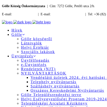
Gölle Község Önkormányzata
| Cím: 7272 Gölle, Petőfi utca 2/b.
E-mail:
jegyzo@golle.hu
| E-mail:
polgarmester@golle.hu
| Tel: +36 (82)
Hírek
Gölle
Gölle községről
Látnivalók
Helyi Értéktár
Szociális lakások
Ügyintézés
Ügyfélfogadás
e-Ügyintézés
Rendeletek (NJT)
NYILVÁNTARTÁSOK
Vendéglátó üzletek 2024. évi hatósági 
Telephely nyilvántartás
Szálláshely nyilvántartás
Országos Kereskedelmi Nyilvántartás
Gölle Településrendezési terve
Helyi Esélyegyenlőségi Program 2019-2024
Településképi Arculati Kézikönyv