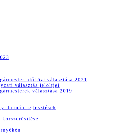
2023
gármester időközi választása 2021
zati választás jelöltjei
gármesterek választása 2019
i humán fejlesztések
 korszerűsítése
örnyékén