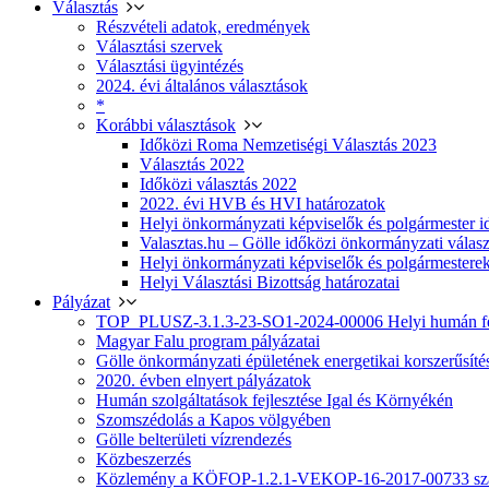
Választás
Részvételi adatok, eredmények
Választási szervek
Választási ügyintézés
2024. évi általános választások
*
Korábbi választások
Időközi Roma Nemzetiségi Választás 2023
Választás 2022
Időközi választás 2022
2022. évi HVB és HVI határozatok
Helyi önkormányzati képviselők és polgármester i
Valasztas.hu – Gölle időközi önkormányzati választá
Helyi önkormányzati képviselők és polgármesterek
Helyi Választási Bizottság határozatai
Pályázat
TOP_PLUSZ-3.1.3-23-SO1-2024-00006 Helyi humán fej
Magyar Falu program pályázatai
Gölle önkormányzati épületének energetikai korszerűsíté
2020. évben elnyert pályázatok
Humán szolgáltatások fejlesztése Igal és Környékén
Szomszédolás a Kapos völgyében
Gölle belterületi vízrendezés
Közbeszerzés
Közlemény a KÖFOP-1.2.1-VEKOP-16-2017-00733 szá