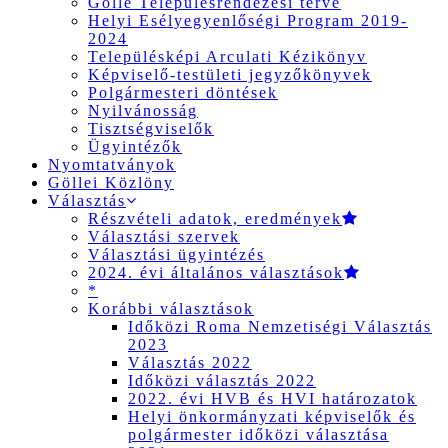
Gölle Településrendezési terve
Helyi Esélyegyenlőségi Program 2019-
2024
Településképi Arculati Kézikönyv
Képviselő-testületi jegyzőkönyvek
Polgármesteri döntések
Nyilvánosság
Tisztségviselők
Ügyintézők
Nyomtatványok
Göllei Közlöny
Választás
Részvételi adatok, eredmények
Választási szervek
Választási ügyintézés
2024. évi általános választások
*
Korábbi választások
Időközi Roma Nemzetiségi Választás
2023
Választás 2022
Időközi választás 2022
2022. évi HVB és HVI határozatok
Helyi önkormányzati képviselők és
polgármester időközi választása