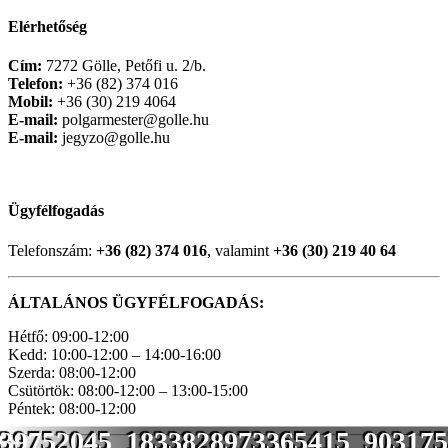
Elérhetőség
Cím:
7272 Gölle, Petőfi u. 2/b.
Telefon:
+36 (82) 374 016
Mobil:
+36 (30) 219 4064
E-mail:
polgarmester@golle.hu
E-mail:
jegyzo@golle.hu
Ügyfélfogadás
Telefonszám:
+36 (82) 374 016
, valamint
+36 (30) 219 40 64
ÁLTALÁNOS ÜGYFÉLFOGADÁS:
Hétfő: 09:00-12:00
Kedd: 10:00-12:00 – 14:00-16:00
Szerda: 08:00-12:00
Csütörtök: 08:00-12:00 – 13:00-15:00
Péntek: 08:00-12:00
39752045_1833828973365415_903175