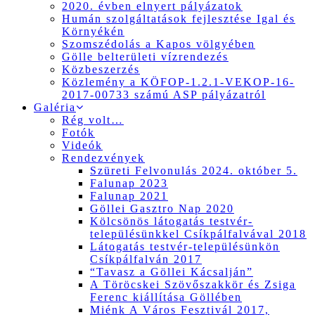
2020. évben elnyert pályázatok
Humán szolgáltatások fejlesztése Igal és
Környékén
Szomszédolás a Kapos völgyében
Gölle belterületi vízrendezés
Közbeszerzés
Közlemény a KÖFOP-1.2.1-VEKOP-16-
2017-00733 számú ASP pályázatról
Galéria
Rég volt…
Fotók
Videók
Rendezvények
Szüreti Felvonulás 2024. október 5.
Falunap 2023
Falunap 2021
Göllei Gasztro Nap 2020
Kölcsönös látogatás testvér-
településünkkel Csíkpálfalvával 2018
Látogatás testvér-településünkön
Csíkpálfalván 2017
“Tavasz a Göllei Kácsalján”
A Töröcskei Szövőszakkör és Zsiga
Ferenc kiállítása Göllében
Miénk A Város Fesztivál 2017,