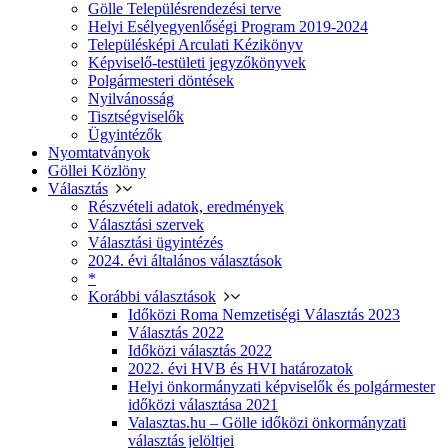
Gölle Településrendezési terve
Helyi Esélyegyenlőségi Program 2019-2024
Településképi Arculati Kézikönyv
Képviselő-testületi jegyzőkönyvek
Polgármesteri döntések
Nyilvánosság
Tisztségviselők
Ügyintézők
Nyomtatványok
Göllei Közlöny
Választás
Részvételi adatok, eredmények
Választási szervek
Választási ügyintézés
2024. évi általános választások
*
Korábbi választások
Időközi Roma Nemzetiségi Választás 2023
Választás 2022
Időközi választás 2022
2022. évi HVB és HVI határozatok
Helyi önkormányzati képviselők és polgármester
időközi választása 2021
Valasztas.hu – Gölle időközi önkormányzati
választás jelöltjei