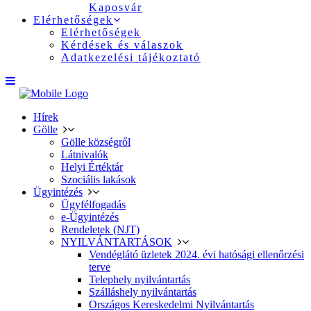
Kaposvár
Elérhetőségek
Elérhetőségek
Kérdések és válaszok
Adatkezelési tájékoztató
Hírek
Gölle
Gölle községről
Látnivalók
Helyi Értéktár
Szociális lakások
Ügyintézés
Ügyfélfogadás
e-Ügyintézés
Rendeletek (NJT)
NYILVÁNTARTÁSOK
Vendéglátó üzletek 2024. évi hatósági ellenőrzési
terve
Telephely nyilvántartás
Szálláshely nyilvántartás
Országos Kereskedelmi Nyilvántartás