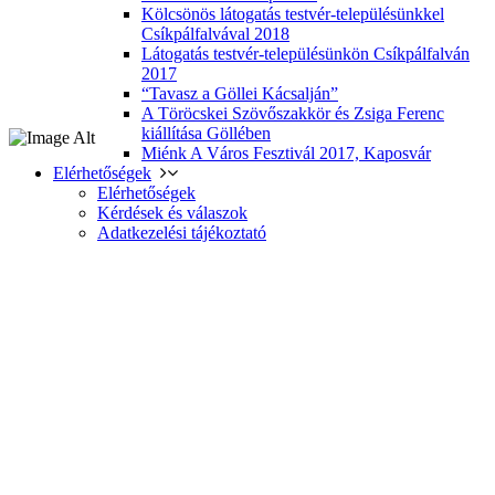
Kölcsönös látogatás testvér-településünkkel
Csíkpálfalvával 2018
Látogatás testvér-településünkön Csíkpálfalván
2017
“Tavasz a Göllei Kácsalján”
A Töröcskei Szövőszakkör és Zsiga Ferenc
kiállítása Göllében
Miénk A Város Fesztivál 2017, Kaposvár
Elérhetőségek
Elérhetőségek
Kérdések és válaszok
Adatkezelési tájékoztató