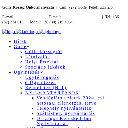
Gölle Község Önkormányzata
| Cím: 7272 Gölle, Petőfi utca 2/b.
E-mail:
jegyzo@golle.hu
| E-mail:
polgarmester@golle.hu
| Tel: +36
(82) 374 016 | Mobil: +36 (30) 219 4064
Hírek
Gölle
Gölle községről
Látnivalók
Helyi Értéktár
Szociális lakások
Ügyintézés
Ügyfélfogadás
e-Ügyintézés
Rendeletek (NJT)
NYILVÁNTARTÁSOK
Vendéglátó üzletek 2024. évi
hatósági ellenőrzési terve
Telephely nyilvántartás
Szálláshely nyilvántartás
Országos Kereskedelmi
Nyilvántartás