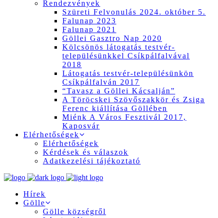
Rendezvények
Szüreti Felvonulás 2024. október 5.
Falunap 2023
Falunap 2021
Göllei Gasztro Nap 2020
Kölcsönös látogatás testvér-
településünkkel Csíkpálfalvával
2018
Látogatás testvér-településünkön
Csíkpálfalván 2017
“Tavasz a Göllei Kácsalján”
A Töröcskei Szövőszakkör és Zsiga
Ferenc kiállítása Göllében
Miénk A Város Fesztivál 2017,
Kaposvár
Elérhetőségek
Elérhetőségek
Kérdések és válaszok
Adatkezelési tájékoztató
Hírek
Gölle
Gölle községről