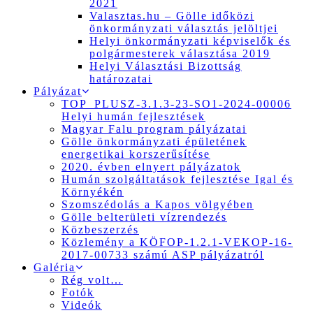
2021
Valasztas.hu – Gölle időközi
önkormányzati választás jelöltjei
Helyi önkormányzati képviselők és
polgármesterek választása 2019
Helyi Választási Bizottság
határozatai
Pályázat
TOP_PLUSZ-3.1.3-23-SO1-2024-00006
Helyi humán fejlesztések
Magyar Falu program pályázatai
Gölle önkormányzati épületének
energetikai korszerűsítése
2020. évben elnyert pályázatok
Humán szolgáltatások fejlesztése Igal és
Környékén
Szomszédolás a Kapos völgyében
Gölle belterületi vízrendezés
Közbeszerzés
Közlemény a KÖFOP-1.2.1-VEKOP-16-
2017-00733 számú ASP pályázatról
Galéria
Rég volt…
Fotók
Videók