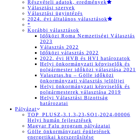
Részvételi adatok, eredmények
Választási szervek
Választási ügyintézés
2024. évi általános választások
*
Korábbi választások
Időközi Roma Nemzetiségi Választás
2023
Választás 2022
Időközi választás 2022
2022. évi HVB és HVI határozatok
Helyi önkormányzati képviselők és
polgármester időközi választása 2021
Valasztas.hu – Gölle időközi
önkormányzati választás jelöltjei
Helyi önkormányzati képviselők és
polgármesterek választása 2019
Helyi Választási Bizottság
határozatai
Pályázat
TOP_PLUSZ-3.1.3-23-SO1-2024-00006
Helyi humán fejlesztések
Magyar Falu program pályázatai
Gölle önkormányzati épületének
energetikai korszerűsítése