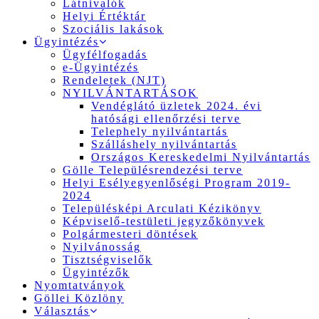
Látnivalók
Helyi Értéktár
Szociális lakások
Ügyintézés
Ügyfélfogadás
e-Ügyintézés
Rendeletek (NJT)
NYILVÁNTARTÁSOK
Vendéglátó üzletek 2024. évi
hatósági ellenőrzési terve
Telephely nyilvántartás
Szálláshely nyilvántartás
Országos Kereskedelmi Nyilvántartás
Gölle Településrendezési terve
Helyi Esélyegyenlőségi Program 2019-
2024
Településképi Arculati Kézikönyv
Képviselő-testületi jegyzőkönyvek
Polgármesteri döntések
Nyilvánosság
Tisztségviselők
Ügyintézők
Nyomtatványok
Göllei Közlöny
Választás