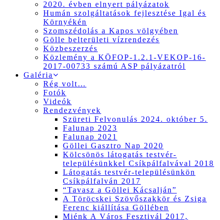
2020. évben elnyert pályázatok
Humán szolgáltatások fejlesztése Igal és
Környékén
Szomszédolás a Kapos völgyében
Gölle belterületi vízrendezés
Közbeszerzés
Közlemény a KÖFOP-1.2.1-VEKOP-16-
2017-00733 számú ASP pályázatról
Galéria
Rég volt…
Fotók
Videók
Rendezvények
Szüreti Felvonulás 2024. október 5.
Falunap 2023
Falunap 2021
Göllei Gasztro Nap 2020
Kölcsönös látogatás testvér-
településünkkel Csíkpálfalvával 2018
Látogatás testvér-településünkön
Csíkpálfalván 2017
“Tavasz a Göllei Kácsalján”
A Töröcskei Szövőszakkör és Zsiga
Ferenc kiállítása Göllében
Miénk A Város Fesztivál 2017,