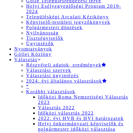
Gölle Településrendezési terve
Helyi Esélyegyenlőségi Program 2019-
2024
Településképi Arculati Kézikönyv
Képviselő-testületi jegyzőkönyvek
Polgármesteri döntések
Nyilvánosság
Tisztségviselők
Ügyintézők
Nyomtatványok
Göllei Közlöny
Választás
Részvételi adatok, eredmények
Választási szervek
Választási ügyintézés
2024. évi általános választások
*
Korábbi választások
Időközi Roma Nemzetiségi Választás
2023
Választás 2022
Időközi választás 2022
2022. évi HVB és HVI határozatok
Helyi önkormányzati képviselők és
polgármester időközi választása