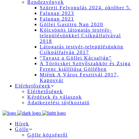
Rendezvények
Szüreti Felvonulás 2024. október 5.
Falunap 2023
Falunap 2021
Göllei Gasztro Nap 2020
Kölcsönös látogatás testvér-
településünkkel Csíkpálfalvával
2018
Látogatás testvér-településünkön
Csíkpálfalván 2017
“Tavasz a Göllei Kácsalján”
A Töröcskei Szövőszakkör és Zsiga
Ferenc kiállítása Göllében
Miénk A Város Fesztivál 2017,
Kaposvár
Elérhetőségek
Elérhetőségek
Kérdések és válaszok
Adatkezelési tájékoztató
Hírek
Gölle
Gölle községről