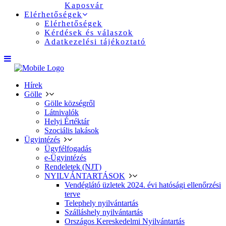
Kaposvár
Elérhetőségek
Elérhetőségek
Kérdések és válaszok
Adatkezelési tájékoztató
Hírek
Gölle
Gölle községről
Látnivalók
Helyi Értéktár
Szociális lakások
Ügyintézés
Ügyfélfogadás
e-Ügyintézés
Rendeletek (NJT)
NYILVÁNTARTÁSOK
Vendéglátó üzletek 2024. évi hatósági ellenőrzési
terve
Telephely nyilvántartás
Szálláshely nyilvántartás
Országos Kereskedelmi Nyilvántartás