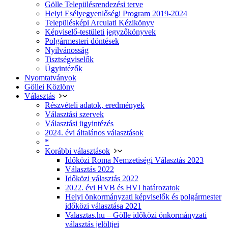
Gölle Településrendezési terve
Helyi Esélyegyenlőségi Program 2019-2024
Településképi Arculati Kézikönyv
Képviselő-testületi jegyzőkönyvek
Polgármesteri döntések
Nyilvánosság
Tisztségviselők
Ügyintézők
Nyomtatványok
Göllei Közlöny
Választás
Részvételi adatok, eredmények
Választási szervek
Választási ügyintézés
2024. évi általános választások
*
Korábbi választások
Időközi Roma Nemzetiségi Választás 2023
Választás 2022
Időközi választás 2022
2022. évi HVB és HVI határozatok
Helyi önkormányzati képviselők és polgármester
időközi választása 2021
Valasztas.hu – Gölle időközi önkormányzati
választás jelöltjei