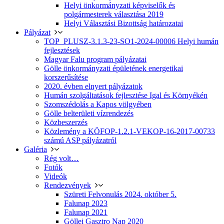
Helyi önkormányzati képviselők és
polgármesterek választása 2019
Helyi Választási Bizottság határozatai
Pályázat
TOP_PLUSZ-3.1.3-23-SO1-2024-00006 Helyi humán
fejlesztések
Magyar Falu program pályázatai
Gölle önkormányzati épületének energetikai
korszerűsítése
2020. évben elnyert pályázatok
Humán szolgáltatások fejlesztése Igal és Környékén
Szomszédolás a Kapos völgyében
Gölle belterületi vízrendezés
Közbeszerzés
Közlemény a KÖFOP-1.2.1-VEKOP-16-2017-00733
számú ASP pályázatról
Galéria
Rég volt…
Fotók
Videók
Rendezvények
Szüreti Felvonulás 2024. október 5.
Falunap 2023
Falunap 2021
Göllei Gasztro Nap 2020