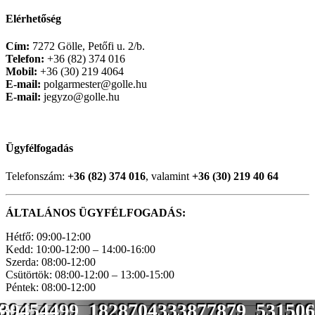
Elérhetőség
Cím:
7272 Gölle, Petőfi u. 2/b.
Telefon:
+36 (82) 374 016
Mobil:
+36 (30) 219 4064
E-mail:
polgarmester@golle.hu
E-mail:
jegyzo@golle.hu
Ügyfélfogadás
Telefonszám:
+36 (82) 374 016
, valamint
+36 (30) 219 40 64
ÁLTALÁNOS ÜGYFÉLFOGADÁS:
Hétfő: 09:00-12:00
Kedd: 10:00-12:00 – 14:00-16:00
Szerda: 08:00-12:00
Csütörtök: 08:00-12:00 – 13:00-15:00
Péntek: 08:00-12:00
39454499_1828704333877879_531506