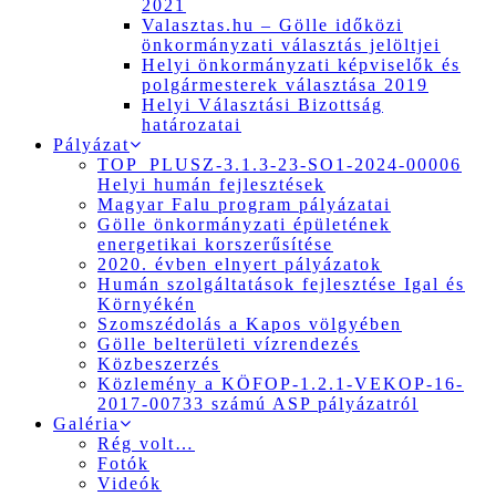
2021
Valasztas.hu – Gölle időközi
önkormányzati választás jelöltjei
Helyi önkormányzati képviselők és
polgármesterek választása 2019
Helyi Választási Bizottság
határozatai
Pályázat
TOP_PLUSZ-3.1.3-23-SO1-2024-00006
Helyi humán fejlesztések
Magyar Falu program pályázatai
Gölle önkormányzati épületének
energetikai korszerűsítése
2020. évben elnyert pályázatok
Humán szolgáltatások fejlesztése Igal és
Környékén
Szomszédolás a Kapos völgyében
Gölle belterületi vízrendezés
Közbeszerzés
Közlemény a KÖFOP-1.2.1-VEKOP-16-
2017-00733 számú ASP pályázatról
Galéria
Rég volt…
Fotók
Videók