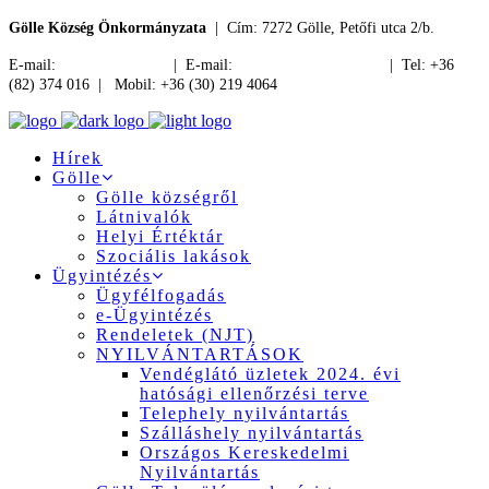
Gölle Község Önkormányzata
| Cím: 7272 Gölle, Petőfi utca 2/b.
E-mail:
jegyzo@golle.hu
| E-mail:
polgarmester@golle.hu
| Tel: +36
(82) 374 016 | Mobil: +36 (30) 219 4064
Hírek
Gölle
Gölle községről
Látnivalók
Helyi Értéktár
Szociális lakások
Ügyintézés
Ügyfélfogadás
e-Ügyintézés
Rendeletek (NJT)
NYILVÁNTARTÁSOK
Vendéglátó üzletek 2024. évi
hatósági ellenőrzési terve
Telephely nyilvántartás
Szálláshely nyilvántartás
Országos Kereskedelmi
Nyilvántartás