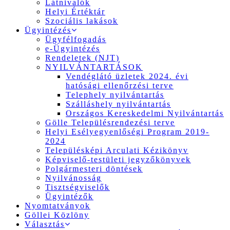
Látnivalók
Helyi Értéktár
Szociális lakások
Ügyintézés
Ügyfélfogadás
e-Ügyintézés
Rendeletek (NJT)
NYILVÁNTARTÁSOK
Vendéglátó üzletek 2024. évi
hatósági ellenőrzési terve
Telephely nyilvántartás
Szálláshely nyilvántartás
Országos Kereskedelmi Nyilvántartás
Gölle Településrendezési terve
Helyi Esélyegyenlőségi Program 2019-
2024
Településképi Arculati Kézikönyv
Képviselő-testületi jegyzőkönyvek
Polgármesteri döntések
Nyilvánosság
Tisztségviselők
Ügyintézők
Nyomtatványok
Göllei Közlöny
Választás