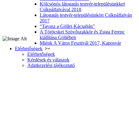
Kölcsönös látogatás testvér-településünkkel
Csíkpálfalvával 2018
Látogatás testvér-településünkön Csíkpálfalván
2017
“Tavasz a Göllei Kácsalján”
A Töröcskei Szövőszakkör és Zsiga Ferenc
kiállítása Göllében
Miénk A Város Fesztivál 2017, Kaposvár
Elérhetőségek
Elérhetőségek
Kérdések és válaszok
Adatkezelési tájékoztató