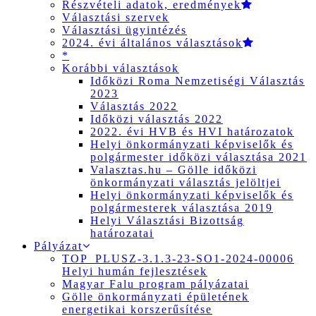
Részvételi adatok, eredmények
Választási szervek
Választási ügyintézés
2024. évi általános választások
*
Korábbi választások
Időközi Roma Nemzetiségi Választás
2023
Választás 2022
Időközi választás 2022
2022. évi HVB és HVI határozatok
Helyi önkormányzati képviselők és
polgármester időközi választása 2021
Valasztas.hu – Gölle időközi
önkormányzati választás jelöltjei
Helyi önkormányzati képviselők és
polgármesterek választása 2019
Helyi Választási Bizottság
határozatai
Pályázat
TOP_PLUSZ-3.1.3-23-SO1-2024-00006
Helyi humán fejlesztések
Magyar Falu program pályázatai
Gölle önkormányzati épületének
energetikai korszerűsítése