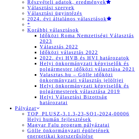
Részvételi adatok, eredmények
Választási szervek
Választási ügyintézés
2024. évi általános választások
*
Korábbi választások
Időközi Roma Nemzetiségi Választás
2023
Választás 2022
Időközi választás 2022
2022. évi HVB és HVI határozatok
Helyi önkormányzati képviselők és
polgármester időközi választása 2021
Valasztas.hu – Gölle időközi
önkormányzati választás jelöltjei
Helyi önkormányzati képviselők és
polgármesterek választása 2019
Helyi Választási Bizottság
határozatai
Pályázat
TOP_PLUSZ-3.1.3-23-SO1-2024-00006
Helyi humán fejlesztések
Magyar Falu program pályázatai
Gölle önkormányzati épületének
energetikai korszerűsítése