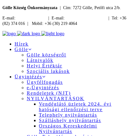
Gölle Község Önkormányzata
| Cím: 7272 Gölle, Petőfi utca 2/b.
E-mail:
jegyzo@golle.hu
| E-mail:
polgarmester@golle.hu
| Tel: +36
(82) 374 016 | Mobil: +36 (30) 219 4064
Hírek
Gölle
Gölle községről
Látnivalók
Helyi Értéktár
Szociális lakások
Ügyintézés
Ügyfélfogadás
e-Ügyintézés
Rendeletek (NJT)
NYILVÁNTARTÁSOK
Vendéglátó üzletek 2024. évi
hatósági ellenőrzési terve
Telephely nyilvántartás
Szálláshely nyilvántartás
Országos Kereskedelmi
Nyilvántartás