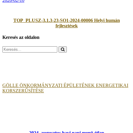
2026-02-10
TOP_PLUSZ-3.1.3-23-SO1-2024-00006 Helyi humán
fejlesztések
Keresés az oldalon
Search
for:
GÖLLE ÖNKORMÁNYZATI ÉPÜLETÉNEK ENERGETIKAI
KORSZERŰSÍTÉSE
2024. augusztus havi napi menü étlap