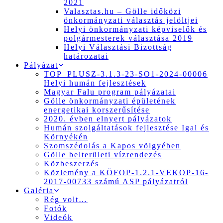
2021
Valasztas.hu – Gölle időközi
önkormányzati választás jelöltjei
Helyi önkormányzati képviselők és
polgármesterek választása 2019
Helyi Választási Bizottság
határozatai
Pályázat
TOP_PLUSZ-3.1.3-23-SO1-2024-00006
Helyi humán fejlesztések
Magyar Falu program pályázatai
Gölle önkormányzati épületének
energetikai korszerűsítése
2020. évben elnyert pályázatok
Humán szolgáltatások fejlesztése Igal és
Környékén
Szomszédolás a Kapos völgyében
Gölle belterületi vízrendezés
Közbeszerzés
Közlemény a KÖFOP-1.2.1-VEKOP-16-
2017-00733 számú ASP pályázatról
Galéria
Rég volt…
Fotók
Videók