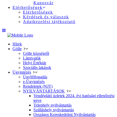
Kaposvár
Elérhetőségek
Elérhetőségek
Kérdések és válaszok
Adatkezelési tájékoztató
Hírek
Gölle
Gölle községről
Látnivalók
Helyi Értéktár
Szociális lakások
Ügyintézés
Ügyfélfogadás
e-Ügyintézés
Rendeletek (NJT)
NYILVÁNTARTÁSOK
Vendéglátó üzletek 2024. évi hatósági ellenőrzési
terve
Telephely nyilvántartás
Szálláshely nyilvántartás
Országos Kereskedelmi Nyilvántartás