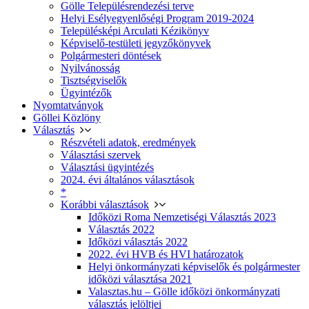
Gölle Településrendezési terve
Helyi Esélyegyenlőségi Program 2019-2024
Településképi Arculati Kézikönyv
Képviselő-testületi jegyzőkönyvek
Polgármesteri döntések
Nyilvánosság
Tisztségviselők
Ügyintézők
Nyomtatványok
Göllei Közlöny
Választás
Részvételi adatok, eredmények
Választási szervek
Választási ügyintézés
2024. évi általános választások
*
Korábbi választások
Időközi Roma Nemzetiségi Választás 2023
Választás 2022
Időközi választás 2022
2022. évi HVB és HVI határozatok
Helyi önkormányzati képviselők és polgármester
időközi választása 2021
Valasztas.hu – Gölle időközi önkormányzati
választás jelöltjei