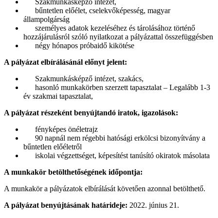
Szakmunkásképző intézet,
bűntetlen előélet, cselekvőképesség, magyar
állampolgárság
személyes adatok kezeléséhez és tárolásához történő
hozzájárulásról szóló nyilatkozat a pályázattal összefüggésben
négy hónapos próbaidő kikötése
A pályázat elbírálásánál előnyt jelent:
Szakmunkásképző intézet, szakács,
hasonló munkakörben szerzett tapasztalat – Legalább 1-3
év szakmai tapasztalat,
A pályázat részeként benyújtandó iratok, igazolások:
fényképes önéletrajz
90 napnál nem régebbi hatósági erkölcsi bizonyítvány a
bűntetlen előéletről
iskolai végzettséget, képesítést tanúsító okiratok másolata
A munkakör betölthetőségének időpontja:
A munkakör a pályázatok elbírálását követően azonnal betölthető.
A pályázat benyújtásának határideje:
2022. június 21.