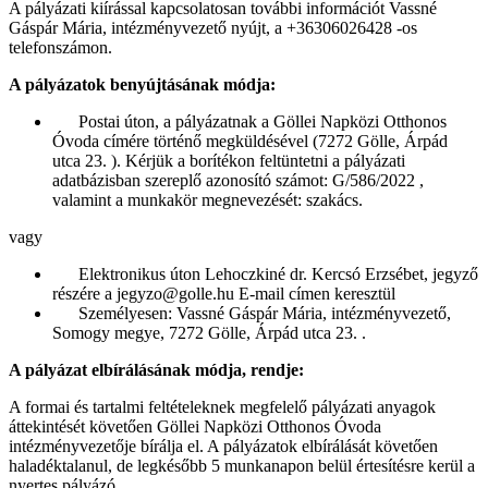
A pályázati kiírással kapcsolatosan további információt Vassné
Gáspár Mária, intézményvezető nyújt, a +36306026428 -os
telefonszámon.
A pályázatok benyújtásának módja:
Postai úton, a pályázatnak a Göllei Napközi Otthonos
Óvoda címére történő megküldésével (7272 Gölle, Árpád
utca 23. ). Kérjük a borítékon feltüntetni a pályázati
adatbázisban szereplő azonosító számot: G/586/2022 ,
valamint a munkakör megnevezését: szakács.
vagy
Elektronikus úton Lehoczkiné dr. Kercsó Erzsébet, jegyző
részére a
jegyzo@golle.hu
E-mail címen keresztül
Személyesen: Vassné Gáspár Mária, intézményvezető,
Somogy megye, 7272 Gölle, Árpád utca 23. .
A pályázat elbírálásának módja, rendje:
A formai és tartalmi feltételeknek megfelelő pályázati anyagok
áttekintését követően Göllei Napközi Otthonos Óvoda
intézményvezetője bírálja el. A pályázatok elbírálását követően
haladéktalanul, de legkésőbb 5 munkanapon belül értesítésre kerül a
nyertes pályázó.