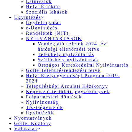
Látnivalók
Helyi Értéktár
Szociális lakások
Ügyintézés
Ügyfélfogadás
e-Ügyintézés
Rendeletek (NJT)
NYILVÁNTARTÁSOK
Vendéglátó üzletek 2024. évi
hatósági ellenőrzési terve
Telephely nyilvántartás
Szálláshely nyilvántartás
Országos Kereskedelmi Nyilvántartás
Gölle Településrendezési terve
Helyi Esélyegyenlőségi Program 2019-
2024
Településképi Arculati Kézikönyv
Képviselő-testületi jegyzőkönyvek
Polgármesteri döntések
Nyilvánosság
Tisztségviselők
Ügyintézők
Nyomtatványok
Göllei Közlöny
Választás