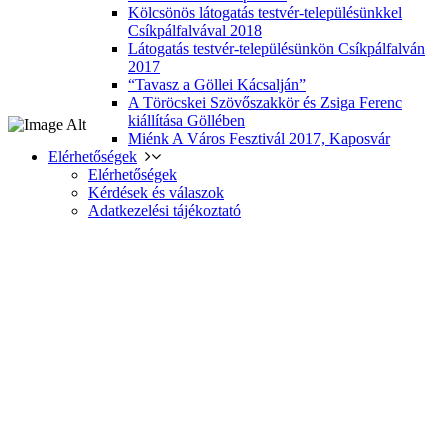
Kölcsönös látogatás testvér-településünkkel
Csíkpálfalvával 2018
Látogatás testvér-településünkön Csíkpálfalván
2017
“Tavasz a Göllei Kácsalján”
A Töröcskei Szövőszakkör és Zsiga Ferenc
kiállítása Göllében
Miénk A Város Fesztivál 2017, Kaposvár
Elérhetőségek
Elérhetőségek
Kérdések és válaszok
Adatkezelési tájékoztató