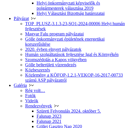
Helyi önkormányzati képviselők és
polgármesterek választása 2019
Helyi Választási Bizottság határozatai
Pályázat
TOP_PLUSZ-3.1.3-23-SO1-2024-00006 Helyi humán
fejlesztések
Magyar Falu program pályázatai
Gölle önkormányzati épületének energetikai
korszerűsítése
2020. évben elnyert pályázatok
Humán szolgáltatások fejlesztése Igal és Környékén
Szomszédolás a Kapos völgyében
Gölle belterületi vízrendezés
Közbeszerzés
Közlemény a KÖFOP-1.2.1-VEKOP-16-2017-00733
számú ASP pályázatról
Galéria
Rég volt…
Fotók
Videók
Rendezvények
Szüreti Felvonulás 2024. október 5.
Falunap 2023
Falunap 2021
Göllei Gasztro Nap 2020