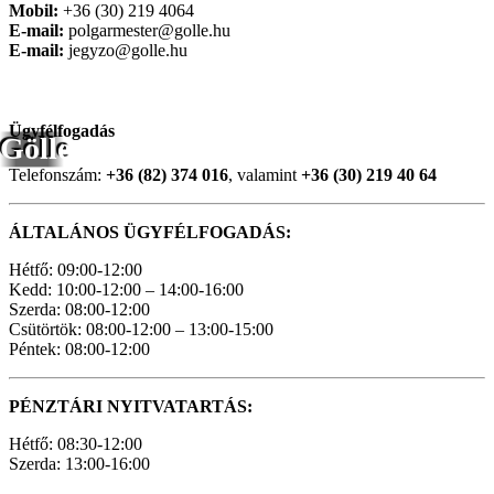
Mobil:
+36 (30) 219 4064
E-mail:
polgarmester@golle.hu
E-mail:
jegyzo@golle.hu
Ügyfélfogadás
Gölle
Telefonszám:
+36 (82) 374 016
, valamint
+36 (30) 219 40 64
ÁLTALÁNOS ÜGYFÉLFOGADÁS:
Hétfő: 09:00-12:00
Kedd: 10:00-12:00 – 14:00-16:00
Szerda: 08:00-12:00
Csütörtök: 08:00-12:00 – 13:00-15:00
Péntek: 08:00-12:00
PÉNZTÁRI NYITVATARTÁS:
Hétfő: 08:30-12:00
Szerda: 13:00-16:00