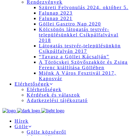
Rendezvények
Szüreti Felvonulás 2024. október 5.
Falunap 2023
Falunap 2021
Göllei Gasztro Nap 2020
Kölcsönös látogatás testvér-
településünkkel Csíkpálfalvával
2018
Látogatás testvér-településünkön
Csíkpálfalván 2017
“Tavasz a Göllei Kácsalján”
A Töröcskei Szövőszakkör és Zsiga
Ferenc kiállítása Göllében
Miénk A Város Fesztivál 2017,
Kaposvár
Elérhetőségek
Elérhetőségek
Kérdések és válaszok
Adatkezelési tájékoztató
Hírek
Gölle
Gölle községről