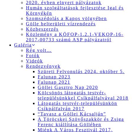
2020. évben elnyert pályázatok
Humán szolgáltatások fejlesztése Igal és
Környékén
Szomszédolás a Kapos völgyében
Gölle belterületi vízrendezés
Közbeszerzés
Közlemény a KÖFOP-1.2.1-VEKOP-16-
2017-00733 számú ASP pályázatról
Galéria
Rég volt…
Fotók
Videók
Rendezvények
Szüreti Felvonulás 2024. október 5.
Falunap 2023
Falunap 2021
Göllei Gasztro Nap 2020
Kölcsönös látogatás testvér-
településünkkel Csíkpálfalvával 2018
Látogatás testvér-településünkön
Csíkpálfalván 2017
“Tavasz a Göllei Kácsalján”
A Töröcskei Szövőszakkör és Zsiga
Ferenc kiállítása Göllében
Miénk A Város Fesztivál 2017,