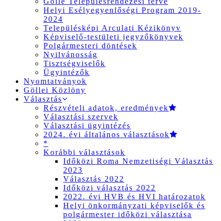
Gölle Településrendezési terve
Helyi Esélyegyenlőségi Program 2019-
2024
Településképi Arculati Kézikönyv
Képviselő-testületi jegyzőkönyvek
Polgármesteri döntések
Nyilvánosság
Tisztségviselők
Ügyintézők
Nyomtatványok
Göllei Közlöny
Választás
Részvételi adatok, eredmények
Választási szervek
Választási ügyintézés
2024. évi általános választások
*
Korábbi választások
Időközi Roma Nemzetiségi Választás
2023
Választás 2022
Időközi választás 2022
2022. évi HVB és HVI határozatok
Helyi önkormányzati képviselők és
polgármester időközi választása