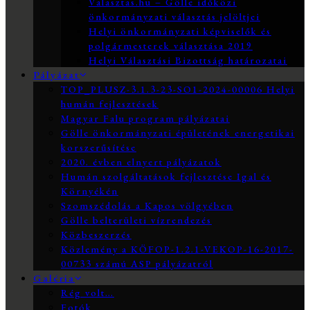
Valasztas.hu – Gölle időközi
önkormányzati választás jelöltjei
Helyi önkormányzati képviselők és
polgármesterek választása 2019
Helyi Választási Bizottság határozatai
Pályázat
TOP_PLUSZ-3.1.3-23-SO1-2024-00006 Helyi
humán fejlesztések
Magyar Falu program pályázatai
Gölle önkormányzati épületének energetikai
korszerűsítése
2020. évben elnyert pályázatok
Humán szolgáltatások fejlesztése Igal és
Környékén
Szomszédolás a Kapos völgyében
Gölle belterületi vízrendezés
Közbeszerzés
Közlemény a KÖFOP-1.2.1-VEKOP-16-2017-
00733 számú ASP pályázatról
Galéria
Rég volt…
Fotók