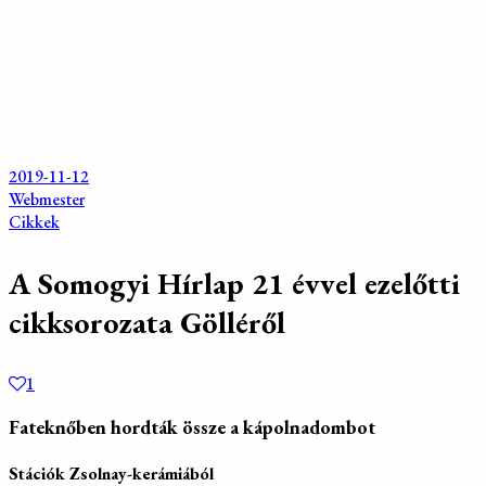
2019-11-12
Webmester
Cikkek
A Somogyi Hírlap 21 évvel ezelőtti
cikksorozata Gölléről
1
Fateknőben hordták össze a kápolnadombot
Stációk Zsolnay-kerámiából