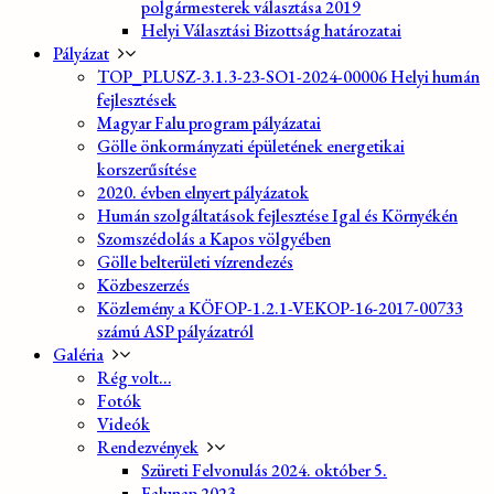
polgármesterek választása 2019
Helyi Választási Bizottság határozatai
Pályázat
TOP_PLUSZ-3.1.3-23-SO1-2024-00006 Helyi humán
fejlesztések
Magyar Falu program pályázatai
Gölle önkormányzati épületének energetikai
korszerűsítése
2020. évben elnyert pályázatok
Humán szolgáltatások fejlesztése Igal és Környékén
Szomszédolás a Kapos völgyében
Gölle belterületi vízrendezés
Közbeszerzés
Közlemény a KÖFOP-1.2.1-VEKOP-16-2017-00733
számú ASP pályázatról
Galéria
Rég volt…
Fotók
Videók
Rendezvények
Szüreti Felvonulás 2024. október 5.
Falunap 2023