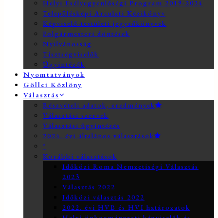
Helyi Esélyegyenlőségi Program 2019-2024
Településképi Arculati Kézikönyv
Képviselő-testületi jegyzőkönyvek
Polgármesteri döntések
Nyilvánosság
Tisztségviselők
Ügyintézők
Nyomtatványok
Göllei Közlöny
Választás
Részvételi adatok, eredmények
Választási szervek
Választási ügyintézés
2024. évi általános választások
*
Korábbi választások
Időközi Roma Nemzetiségi Választás
2023
Választás 2022
Időközi választás 2022
2022. évi HVB és HVI határozatok
Helyi önkormányzati képviselők és