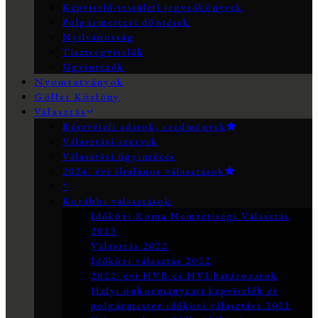
Képviselő-testületi jegyzőkönyvek
Polgármesteri döntések
Nyilvánosság
Tisztségviselők
Ügyintézők
Nyomtatványok
Göllei Közlöny
Választás
Részvételi adatok, eredmények
Választási szervek
Választási ügyintézés
2024. évi általános választások
*
Korábbi választások
Időközi Roma Nemzetiségi Választás
2023
Választás 2022
Időközi választás 2022
2022. évi HVB és HVI határozatok
Helyi önkormányzati képviselők és
polgármester időközi választása 2021