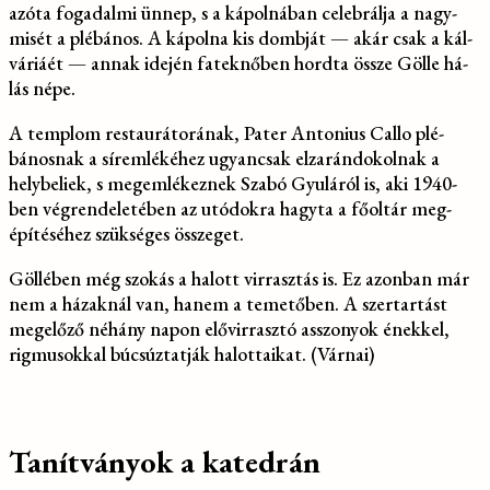
azóta fogadalmi ünnep, s a kápolnában celebrálja a nagy­
misét a plébános. A kápolna kis dombját — akár csak a kál­
váriáét — annak idején fateknőben hordta össze Gölle há­
lás népe.
A templom restaurátorá­nak, Pater Antonius Callo plé­
bánosnak a síremlékéhez ugyancsak elzarándokolnak a
helybeliek, s megemlékeznek Szabó Gyuláról is, aki 1940-
ben végrendeletében az utó­dokra hagyta a főoltár meg­
építéséhez szükséges össze­get.
Göllében még szokás a hal­ott virrasztás is. Ez azonban már
nem a házaknál van, ha­nem a temetőben. A szertar­tást
megelőző néhány napon elővirrasztó asszonyok ének­kel,
rigmusokkal búcsúztat­ják halottaikat. (Várnai)
Tanítványok a katedrán