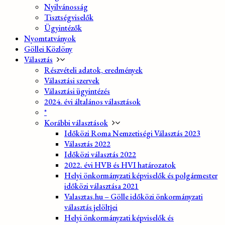
Nyilvánosság
Tisztségviselők
Ügyintézők
Nyomtatványok
Göllei Közlöny
Választás
Részvételi adatok, eredmények
Választási szervek
Választási ügyintézés
2024. évi általános választások
*
Korábbi választások
Időközi Roma Nemzetiségi Választás 2023
Választás 2022
Időközi választás 2022
2022. évi HVB és HVI határozatok
Helyi önkormányzati képviselők és polgármester
időközi választása 2021
Valasztas.hu – Gölle időközi önkormányzati
választás jelöltjei
Helyi önkormányzati képviselők és