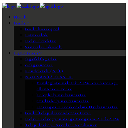
Hírek
Gölle
Gölle községről
Látnivalók
Helyi Értéktár
Szociális lakások
Ügyintézés
Ügyfélfogadás
e-Ügyintézés
Rendeletek (NJT)
NYILVÁNTARTÁSOK
Vendéglátó üzletek 2024. évi hatósági
ellenőrzési terve
Telephely nyilvántartás
Szálláshely nyilvántartás
Országos Kereskedelmi Nyilvántartás
Gölle Településrendezési terve
Helyi Esélyegyenlőségi Program 2019-2024
Településképi Arculati Kézikönyv