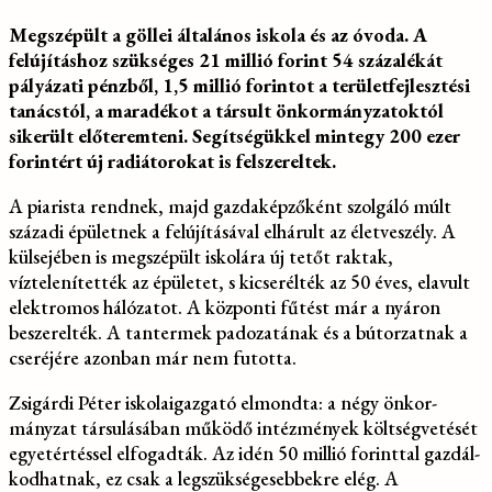
Megszépült a göllei általá­nos iskola és az óvoda. A
felújításhoz szükséges 21 millió forint 54 százalékát
pályázati pénzből, 1,5 millió forintot a területfejlesztési
tanácstól, a maradékot a társult önkormányzatoktól
sikerült előteremteni. Segítségükkel mintegy 200 ezer
forintért új radiátorokat is felszereltek.
A piarista rendnek, majd gaz­daképzőként szolgáló múlt
szá­zadi épületnek a felújításával elhárult az életveszély. A
külse­jében is megszépült iskolára új tetőt raktak,
víztelenítették az épületet, s kicserélték az 50 éves, elavult
elektromos háló­zatot. A központi fűtést már a nyáron
beszerelték. A tanter­mek padozatának és a bútor­zatnak a
cseréjére azonban már nem futotta.
Zsigárdi Péter iskolaigazga­tó elmondta: a négy önkor­
mányzat társulásában műkö­dő intézmények költségvetését
egyetértéssel elfogadták. Az idén 50 millió forinttal gazdál­
kodhatnak, ez csak a legszük­ségesebbekre elég. A