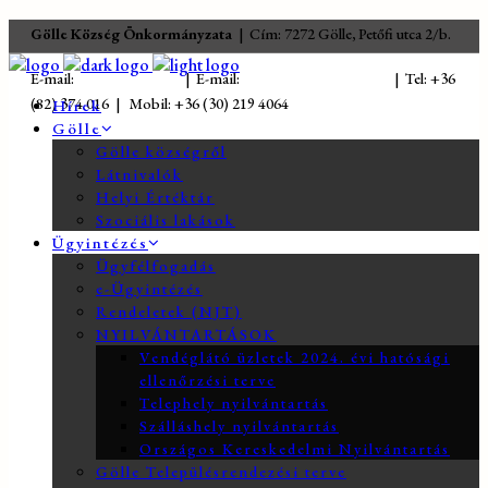
Gölle Község Önkormányzata
| Cím: 7272 Gölle, Petőfi utca 2/b.
E-mail:
jegyzo@golle.hu
| E-mail:
polgarmester@golle.hu
| Tel: +36
(82) 374 016 | Mobil: +36 (30) 219 4064
Hírek
Gölle
Gölle községről
Látnivalók
Helyi Értéktár
Szociális lakások
Ügyintézés
Ügyfélfogadás
e-Ügyintézés
Rendeletek (NJT)
NYILVÁNTARTÁSOK
Vendéglátó üzletek 2024. évi hatósági
ellenőrzési terve
Telephely nyilvántartás
Szálláshely nyilvántartás
Országos Kereskedelmi Nyilvántartás
Gölle Településrendezési terve