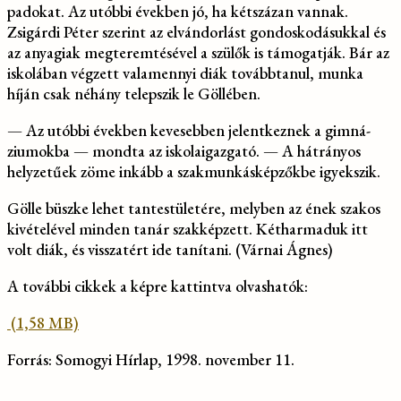
padokat. Az utóbbi években jó, ha kétszázan vannak.
Zsigárdi Péter szerint az elvándorlást gondoskodásukkal és
az anya­giak megteremtésével a szülők is támogatják. Bár az
iskolában végzett valamennyi diák to­vábbtanul, munka
híján csak néhány telepszik le Göllében.
— Az utóbbi években keve­sebben jelentkeznek a gimná­
ziumokba — mondta az iskolaigazgató. — A hátrányos
hely­zetűek zöme inkább a szak­munkásképzőkbe igyekszik.
Gölle büszke lehet tantestü­letére, melyben az ének sza­kos
kivételével minden tanár szakképzett. Kétharmaduk itt
volt diák, és visszatért ide taní­tani. (Várnai Ágnes)
A további cikkek a képre kattintva olvashatók:
Forrás: Somogyi Hírlap, 1998. november 11.