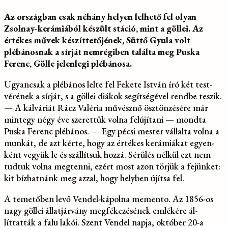
Az országban csak néhány helyen lelhető fel olyan
Zsolnay-kerámiából ké­szült stáció, mint a göllei. Az
értékes művek készít­tetőjének, Süttő Gyula volt
plébánosnak a sírját nem­régiben találta meg Puska
Ferenc, Gölle jelenlegi plé­bánosa.
Ugyancsak a plébános lelte fel Fekete István író két test­
vérének a sírját, s a göllei diá­kok segítségével rendbe te­szik.
— A kálváriát Rácz Valéria művésznő ösztönzésére már
mintegy négy éve szerettük volna felújítani — mondta
Puska Ferenc plébános. — Egy pécsi mester vállalta volna a
munkát, de azt kérte, hogy az értékes kerámiákat egyen­
ként vegyük le és szállítsuk hozzá. Sérülés nélkül ezt nem
tudtuk volna megtenni, ezért most azon törjük a fe­jünket:
kit bízhatnánk meg azzal, hogy helyben újítsa fel.
A temetőben levő Vendel-kápolna memento. Az 1856-os
nagy göllei állatjárvány megfékezésének emlékére ál­
líttatták a falu lakói. Szent Vendel napja, október 20-a