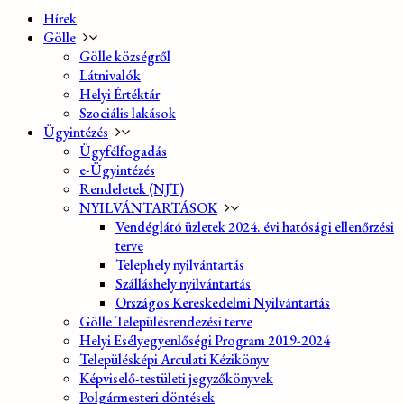
Hírek
Gölle
Gölle községről
Látnivalók
Helyi Értéktár
Szociális lakások
Ügyintézés
Ügyfélfogadás
e-Ügyintézés
Rendeletek (NJT)
NYILVÁNTARTÁSOK
Vendéglátó üzletek 2024. évi hatósági ellenőrzési
terve
Telephely nyilvántartás
Szálláshely nyilvántartás
Országos Kereskedelmi Nyilvántartás
Gölle Településrendezési terve
Helyi Esélyegyenlőségi Program 2019-2024
Településképi Arculati Kézikönyv
Képviselő-testületi jegyzőkönyvek
Polgármesteri döntések