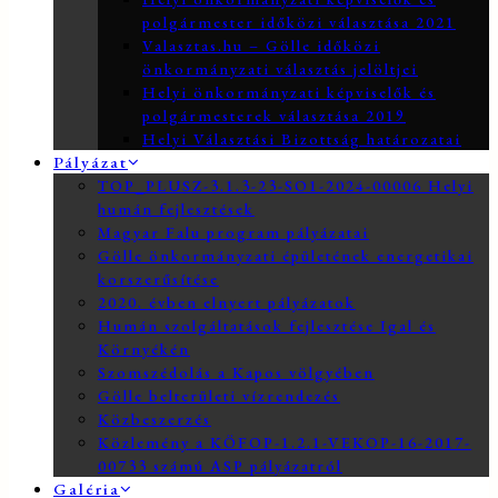
polgármester időközi választása 2021
Valasztas.hu – Gölle időközi
önkormányzati választás jelöltjei
Helyi önkormányzati képviselők és
polgármesterek választása 2019
Helyi Választási Bizottság határozatai
Pályázat
TOP_PLUSZ-3.1.3-23-SO1-2024-00006 Helyi
humán fejlesztések
Magyar Falu program pályázatai
Gölle önkormányzati épületének energetikai
korszerűsítése
2020. évben elnyert pályázatok
Humán szolgáltatások fejlesztése Igal és
Környékén
Szomszédolás a Kapos völgyében
Gölle belterületi vízrendezés
Közbeszerzés
Közlemény a KÖFOP-1.2.1-VEKOP-16-2017-
00733 számú ASP pályázatról
Galéria