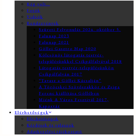
Rég volt…
Fotók
Videók
Rendezvények
Szüreti Felvonulás 2024. október 5.
Falunap 2023
Falunap 2021
Göllei Gasztro Nap 2020
Kölcsönös látogatás testvér-
településünkkel Csíkpálfalvával 2018
Látogatás testvér-településünkön
Csíkpálfalván 2017
“Tavasz a Göllei Kácsalján”
A Töröcskei Szövőszakkör és Zsiga
Ferenc kiállítása Göllében
Miénk A Város Fesztivál 2017,
Kaposvár
Elérhetőségek
Elérhetőségek
Kérdések és válaszok
Adatkezelési tájékoztató