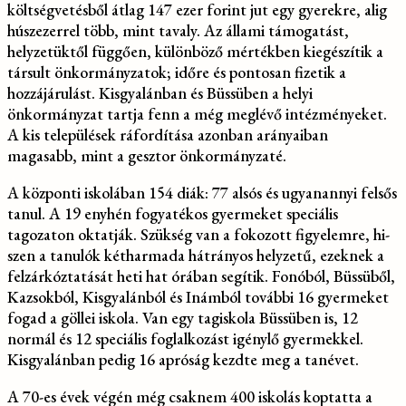
költségvetésből átlag 147 ezer forint jut egy gyerekre, alig
húsz­ezerrel több, mint tavaly. Az állami támogatást,
helyzetük­től függően, különböző mér­tékben kiegészítik a
társult önkormányzatok; időre és ponto­san fizetik a
hozzájárulást. Kisgyalánban és Büssüben a helyi
önkormányzat tartja fenn a még meglévő intézmé­nyeket.
A kis települések ráfor­dítása azonban arányaiban
magasabb, mint a gesztor önkormányzaté.
A központi iskolában 154 diák: 77 alsós és ugyanannyi felsős
tanul. A 19 enyhén fo­gyatékos gyermeket speciális
tagozaton oktatják. Szükség van a fokozott figyelemre, hi­
szen a tanulók kétharmada hátrányos helyzetű, ezeknek a
felzárkóztatását heti hat órá­ban segítik. Fonóból, Büssüből,
Kazsokból, Kisgyalánból és Inámból további 16 gyerme­ket
fogad a göllei iskola. Van egy tagiskola Büssüben is, 12
normál és 12 speciális foglal­kozást igénylő gyermekkel.
Kisgyalánban pedig 16 apró­ság kezdte meg a tanévet.
A 70-es évek végén még csaknem 400 iskolás koptatta a