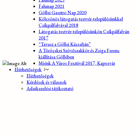
Falunap 2021
Göllei Gasztro Nap 2020
Kölcsönös látogatás testvér-településünkkel
Csíkpálfalvával 2018
Látogatás testvér-településünkön Csíkpálfalván
2017
“Tavasz a Göllei Kácsalján”
A Töröcskei Szövőszakkör és Zsiga Ferenc
kiállítása Göllében
Miénk A Város Fesztivál 2017, Kaposvár
Elérhetőségek
Elérhetőségek
Kérdések és válaszok
Adatkezelési tájékoztató