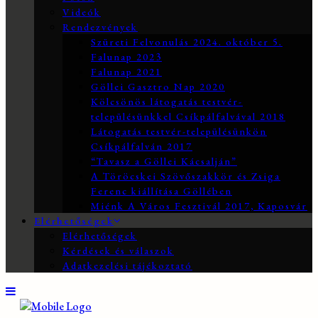
Videók
Rendezvények
Szüreti Felvonulás 2024. október 5.
Falunap 2023
Falunap 2021
Göllei Gasztro Nap 2020
Kölcsönös látogatás testvér-
településünkkel Csíkpálfalvával 2018
Látogatás testvér-településünkön
Csíkpálfalván 2017
“Tavasz a Göllei Kácsalján”
A Töröcskei Szövőszakkör és Zsiga
Ferenc kiállítása Göllében
Miénk A Város Fesztivál 2017, Kaposvár
Elérhetőségek
Elérhetőségek
Kérdések és válaszok
Adatkezelési tájékoztató