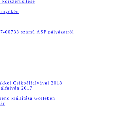
 korszerűsítése
örnyékén
-00733 számú ASP pályázatról
ünkkel Csíkpálfalvával 2018
pálfalván 2017
enc kiállítása Göllében
vár