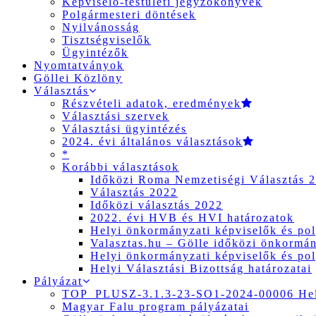
Képviselő-testületi jegyzőkönyvek
Polgármesteri döntések
Nyilvánosság
Tisztségviselők
Ügyintézők
Nyomtatványok
Göllei Közlöny
Választás
Részvételi adatok, eredmények
Választási szervek
Választási ügyintézés
2024. évi általános választások
*
Korábbi választások
Időközi Roma Nemzetiségi Választás 
Választás 2022
Időközi választás 2022
2022. évi HVB és HVI határozatok
Helyi önkormányzati képviselők és pol
Valasztas.hu – Gölle időközi önkormány
Helyi önkormányzati képviselők és pol
Helyi Választási Bizottság határozatai
Pályázat
TOP_PLUSZ-3.1.3-23-SO1-2024-00006 Hely
Magyar Falu program pályázatai