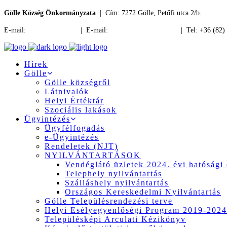
Gölle Község Önkormányzata
| Cím: 7272 Gölle, Petőfi utca 2/b.
E-mail:
jegyzo@golle.hu
| E-mail:
polgarmester@golle.hu
| Tel: +36 (82)
Hírek
Gölle
Gölle községről
Látnivalók
Helyi Értéktár
Szociális lakások
Ügyintézés
Ügyfélfogadás
e-Ügyintézés
Rendeletek (NJT)
NYILVÁNTARTÁSOK
Vendéglátó üzletek 2024. évi hatósági 
Telephely nyilvántartás
Szálláshely nyilvántartás
Országos Kereskedelmi Nyilvántartás
Gölle Településrendezési terve
Helyi Esélyegyenlőségi Program 2019-2024
Településképi Arculati Kézikönyv