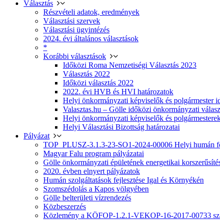
Választás
Részvételi adatok, eredmények
Választási szervek
Választási ügyintézés
2024. évi általános választások
*
Korábbi választások
Időközi Roma Nemzetiségi Választás 2023
Választás 2022
Időközi választás 2022
2022. évi HVB és HVI határozatok
Helyi önkormányzati képviselők és polgármester i
Valasztas.hu – Gölle időközi önkormányzati választá
Helyi önkormányzati képviselők és polgármesterek
Helyi Választási Bizottság határozatai
Pályázat
TOP_PLUSZ-3.1.3-23-SO1-2024-00006 Helyi humán fej
Magyar Falu program pályázatai
Gölle önkormányzati épületének energetikai korszerűsíté
2020. évben elnyert pályázatok
Humán szolgáltatások fejlesztése Igal és Környékén
Szomszédolás a Kapos völgyében
Gölle belterületi vízrendezés
Közbeszerzés
Közlemény a KÖFOP-1.2.1-VEKOP-16-2017-00733 szá