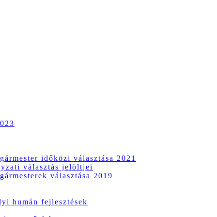
2023
gármester időközi választása 2021
zati választás jelöltjei
gármesterek választása 2019
i humán fejlesztések