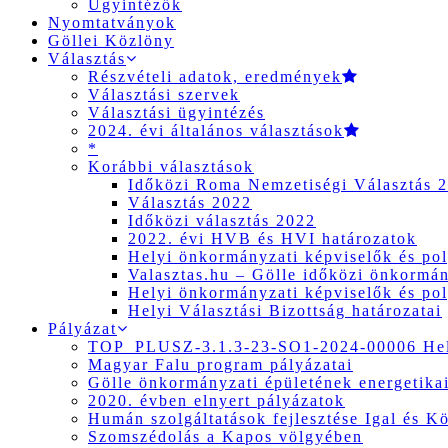
Ügyintézők
Nyomtatványok
Göllei Közlöny
Választás
Részvételi adatok, eredmények
Választási szervek
Választási ügyintézés
2024. évi általános választások
*
Korábbi választások
Időközi Roma Nemzetiségi Választás 
Választás 2022
Időközi választás 2022
2022. évi HVB és HVI határozatok
Helyi önkormányzati képviselők és pol
Valasztas.hu – Gölle időközi önkormány
Helyi önkormányzati képviselők és pol
Helyi Választási Bizottság határozatai
Pályázat
TOP_PLUSZ-3.1.3-23-SO1-2024-00006 Hely
Magyar Falu program pályázatai
Gölle önkormányzati épületének energetikai
2020. évben elnyert pályázatok
Humán szolgáltatások fejlesztése Igal és K
Szomszédolás a Kapos völgyében