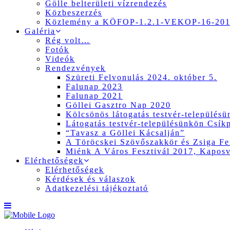
Gölle belterületi vízrendezés
Közbeszerzés
Közlemény a KÖFOP-1.2.1-VEKOP-16-2017
Galéria
Rég volt…
Fotók
Videók
Rendezvények
Szüreti Felvonulás 2024. október 5.
Falunap 2023
Falunap 2021
Göllei Gasztro Nap 2020
Kölcsönös látogatás testvér-település
Látogatás testvér-településünkön Csík
“Tavasz a Göllei Kácsalján”
A Töröcskei Szövőszakkör és Zsiga Fer
Miénk A Város Fesztivál 2017, Kapos
Elérhetőségek
Elérhetőségek
Kérdések és válaszok
Adatkezelési tájékoztató