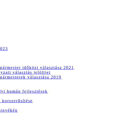
2023
gármester időközi választása 2021
zati választás jelöltjei
gármesterek választása 2019
i humán fejlesztések
 korszerűsítése
örnyékén