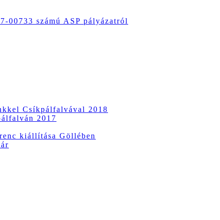
-00733 számú ASP pályázatról
ünkkel Csíkpálfalvával 2018
pálfalván 2017
enc kiállítása Göllében
vár