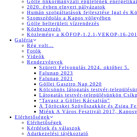
Gölle önkormányzati épületének energetikai
2020. évben elnyert pályázatok
Humán szolgáltatások fejlesztése Igal és K
Szomszédolás a Kapos völgyében
Gölle belterületi vízrendezés
Közbeszerzés
Közlemény a KÖFOP-1.2.1-VEKOP-16-2017
Galéria
Rég volt…
Fotók
Videók
Rendezvények
Szüreti Felvonulás 2024. október 5.
Falunap 2023
Falunap 2021
Göllei Gasztro Nap 2020
Kölcsönös látogatás testvér-település
Látogatás testvér-településünkön Csík
“Tavasz a Göllei Kácsalján”
A Töröcskei Szövőszakkör és Zsiga Fer
Miénk A Város Fesztivál 2017, Kapos
Elérhetőségek
Elérhetőségek
Kérdések és válaszok
Adatkezelési tájékoztató