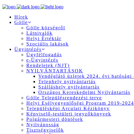
Hírek
Gölle
Gölle községről
Látnivalók
Helyi Értéktár
Szociális lakások
Ügyintézés
Ügyfélfogadás
e-Ügyintézés
Rendeletek (NJT)
NYILVÁNTARTÁSOK
Vendéglátó üzletek 2024. évi hatósági 
Telephely nyilvántartás
Szálláshely nyilvántartás
Országos Kereskedelmi Nyilvántartás
Gölle Településrendezési terve
Helyi Esélyegyenlőségi Program 2019-2024
Településképi Arculati Kézikönyv
Képviselő-testületi jegyzőkönyvek
Polgármesteri döntések
Nyilvánosság
Tisztségviselők