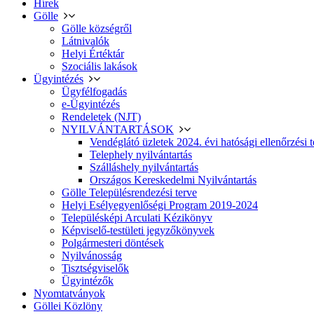
Hírek
Gölle
Gölle községről
Látnivalók
Helyi Értéktár
Szociális lakások
Ügyintézés
Ügyfélfogadás
e-Ügyintézés
Rendeletek (NJT)
NYILVÁNTARTÁSOK
Vendéglátó üzletek 2024. évi hatósági ellenőrzési t
Telephely nyilvántartás
Szálláshely nyilvántartás
Országos Kereskedelmi Nyilvántartás
Gölle Településrendezési terve
Helyi Esélyegyenlőségi Program 2019-2024
Településképi Arculati Kézikönyv
Képviselő-testületi jegyzőkönyvek
Polgármesteri döntések
Nyilvánosság
Tisztségviselők
Ügyintézők
Nyomtatványok
Göllei Közlöny