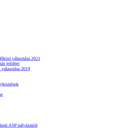
dőközi választása 2021
s jelöltjei
 választása 2019
lesztések
se
mú ASP pályázatról